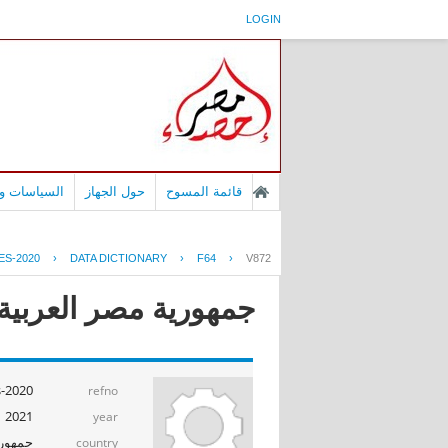
LOGIN
قائمة المسوح
حول الجهاز
السياسات وا
ES-2020
›
DATA DICTIONARY
›
F64
›
V872
جمهورية مصر العربية -
s-2020
refno
2021
year
جمهوري
country