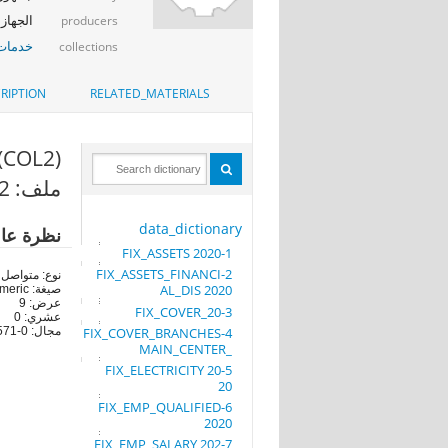
الجهاز 
producers
خدمات 
collections
RIPTION
RELATED_MATERIALS
(COL2)
ملف: 32-TABLE8_socirty2020
data_dictionary
نظرة عا
1-FIX_ASSETS 2020
2-FIX_ASSETS_FINANCI
نوع: متواصل
AL_DIS 2020
صيغة: numeric
عرض: 9
3-FIX_COVER_20
عشري: 0
مجال: 0-190422571
4-FIX_COVER_BRANCHES
_MAIN_CENTER
5-FIX_ELECTRICITY 20
20
6-FIX_EMP_QUALIFIED
2020
7-FIX_EMP_SALARY 202