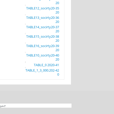
20
35-TABLE12_socirty20
20
36-TABLE13_socirty20
20
37-TABLE14_socirty20
20
38-TABLE15_socirty20
20
39-TABLE16_socirty20
20
40-TABLE10_socirty20
20
41-TABLE_0 2020
42-TABLE_1_3_000.202
0
جميع الحقوق محفوظة 012