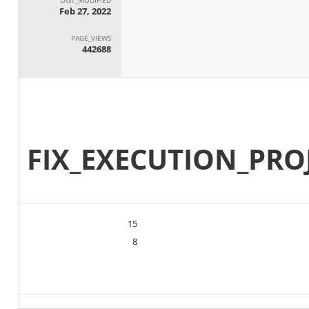
Feb 27, 2022
PAGE_VIEWS
442688
ملف البيانات: 9-FIX_EXECUTION_P
15
8