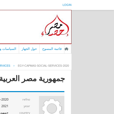
LOGIN
قائمة المسوح
حول الجهاز
السياسات وا
RVICES
›
EGY-CAPMAS-SOCIAL-SERVICES-2020
جمهورية مصر العربية -
s-2020
refno
2021
year
جمهوري
country