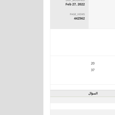
Feb 27, 2022
PAGE_VIEWS
442562
20
37
السؤال