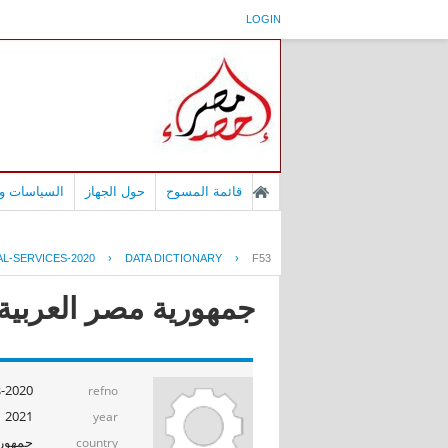
LOGIN
قائمة المسوح
حول الجهاز
السياسات وا
L-SERVICES-2020
›
DATA DICTIONARY
›
F53
جمهورية مصر العربية -
s-2020
refno
2021
year
جمهوري
country