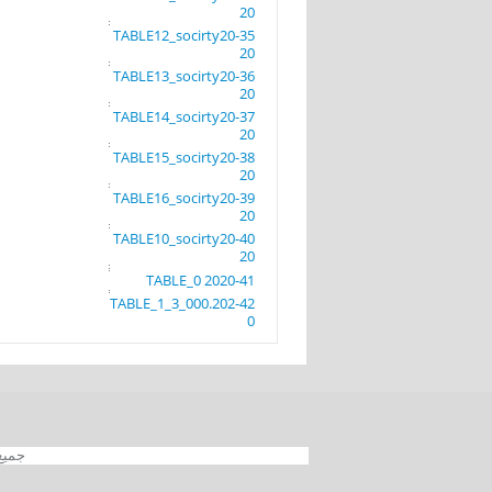
20
35-TABLE12_socirty20
20
36-TABLE13_socirty20
20
37-TABLE14_socirty20
20
38-TABLE15_socirty20
20
39-TABLE16_socirty20
20
40-TABLE10_socirty20
20
41-TABLE_0 2020
42-TABLE_1_3_000.202
0
جميع الحقوق محفوظة 012