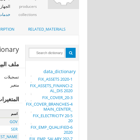
الجهاز 
producers
خدمات 
collections
RIPTION
RELATED_MATERIALS
tionary
ملف ا-KID_COVR_2020
data_dictionary
تسجيلات
1-FIX_ASSETS 2020
متغير
2-FIX_ASSETS_FINANCI
AL_DIS 2020
3-FIX_COVER_20
المتغيرا
4-FIX_COVER_BRANCHES
_MAIN_CENTER
اسم
5-FIX_ELECTRICITY 20
20
GOV
6-FIX_EMP_QUALIFIED
SER
2020
EST_NAME
7-FIX_EMP_SALARY 202