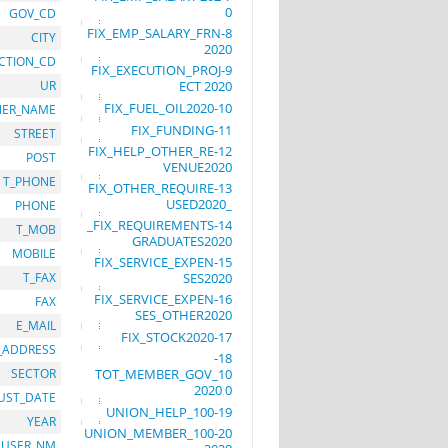
0
GOV_CD
8-FIX_EMP_SALARY_FRN
CITY
2020
CTION_CD
9-FIX_EXECUTION_PROJ
UR
ECT 2020
10-FIX_FUEL_OIL2020
ER_NAME
11-FIX_FUNDING
STREET
12-FIX_HELP_OTHER_RE
POST
VENUE2020
T_PHONE
13-FIX_OTHER_REQUIRE
_USED2020
PHONE
14-FIX_REQUIREMENTS_
T_MOB
GRADUATES2020
MOBILE
15-FIX_SERVICE_EXPEN
T_FAX
SES2020
16-FIX_SERVICE_EXPEN
FAX
SES_OTHER2020
E_MAIL
17-FIX_STOCK2020
_ADDRESS
18-
SECTOR
TOT_MEMBER_GOV_10
0 2020
UST_DATE
19-UNION_HELP_100
YEAR
20-UNION_MEMBER_100
USER_NM