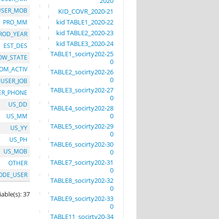
2020
USER_MOB
21-KID_COVR_2020
22-kid TABLE1_2020
PRO_MM
23-kid TABLE2_2020
ROD_YEAR
24-kid TABLE3_2020
EST_DES
25-TABLE1_socirty202
OW_STATE
0
OM_ACTIV
26-TABLE2_socirty202
0
USER_JOB
27-TABLE3_socirty202
ER_PHONE
0
US_DD
28-TABLE4_socirty202
0
US_MM
29-TABLE5_socirty202
US_YY
0
US_PH
30-TABLE6_socirty202
US_MOB
0
31-TABLE7_socirty202
OTHER
0
ODE_USER
32-TABLE8_socirty202
0
iable(s): 37
33-TABLE9_socirty202
0
34-TABLE11_socirty20