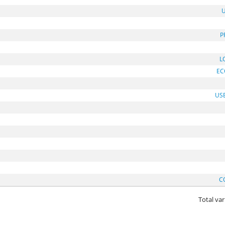
P
L
EC
US
C
Total var