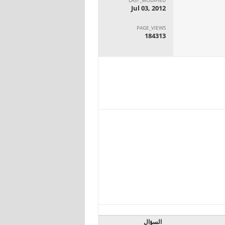
Jul 03, 2012
PAGE_VIEWS
184313
السؤال