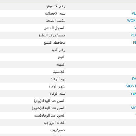
رقم الاسبوع
P
سنة الاحصائية
WOR
مكتب الصحة
السجل المدنى
PL
قسم/مركز التبليغ
P
محافظة التبليغ
رقم القيد
النوع
المهنة
الجنسية
D
يوم الوفاة
MONT
شهر الوفاة
YE
سنة الوفاة
السن عند الوفاة(يوم)
MO
السن عند الوفاة(شهر)
السن عند الوفاة)سنة
الحالة الزواجية
حضر/ريف