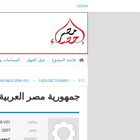
LOGIN
قائمة المسوح
حول الجهاز
السياسات وا
AS-BDS-2008-V01.
›
DATA DICTIONARY
›
F17
جمهورية مصر العربية -
-V01.
refno
2007 - 2008
year
جمهوري
country