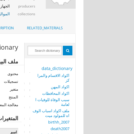
الجهاز 
producers
الموالي
collections
RIPTION
RELATED_MATERIALS
tionary
ملف البيانات: 
data_dictionary
محتوى
اكواد الاقسام والمرا
كز
تسجيلات
اكواد المهن
متغير
اكواد المحافظات
المنتج
سبب الوفاة للوفيات ا
لعامة
معالجة المع
ملف اكواد اسباب الوف
اه للمولود ميت
المتغيرا
birthh_2007
death2007
اسم