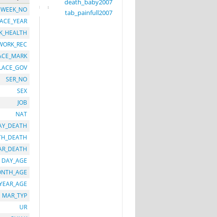
death_baby2007
WEEK_NO
tab_painfull2007
LACE_YEAR
K_HEALTH
WORK_REC
ACE_MARK
LACE_GOV
SER_NO
SEX
JOB
NAT
AY_DEATH
H_DEATH
AR_DEATH
DAY_AGE
NTH_AGE
YEAR_AGE
MAR_TYP
UR