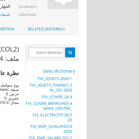
الجهاز 
producers
خدمات 
collections
RIPTION
RELATED_MATERIALS
(COL2)
ملف: 34-TABLE11_socirty2020
data_dictionary
نظرة عا
1-FIX_ASSETS 2020
2-FIX_ASSETS_FINANCI
نوع: متواصل
AL_DIS 2020
صيغة: numeric
عرض: 6
3-FIX_COVER_20
عشري: 0
مجال: 0-104370
4-FIX_COVER_BRANCHES
_MAIN_CENTER
5-FIX_ELECTRICITY 20
20
6-FIX_EMP_QUALIFIED
2020
7-FIX_EMP_SALARY 202