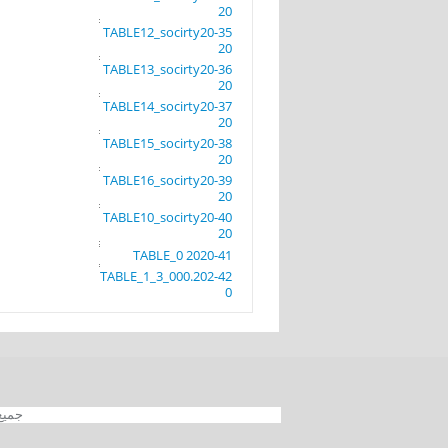
20
35-TABLE12_socirty20
20
36-TABLE13_socirty20
20
37-TABLE14_socirty20
20
38-TABLE15_socirty20
20
39-TABLE16_socirty20
20
40-TABLE10_socirty20
20
41-TABLE_0 2020
42-TABLE_1_3_000.202
0
جميع الحقوق محفوظة 012