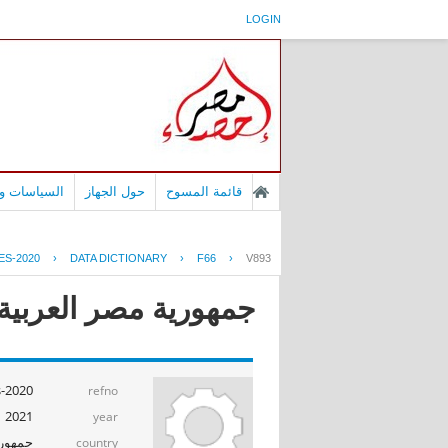
LOGIN
قائمة المسوح
حول الجهاز
السياسات وا
ES-2020
›
DATA DICTIONARY
›
F66
›
V893
جمهورية مصر العربية -
s-2020
refno
2021
year
جمهوري
country