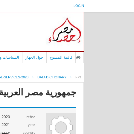
LOGIN
قائمة المسوح
حول الجهاز
السياسات وا
L-SERVICES-2020
›
DATA DICTIONARY
›
F73
جمهورية مصر العربية -
s-2020
refno
2021
year
جمهوري
country