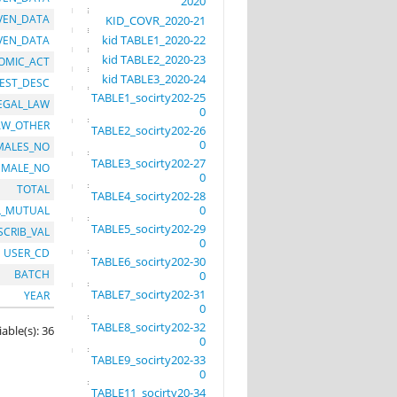
2020
VEN_DATA
21-KID_COVR_2020
22-kid TABLE1_2020
IVEN_DATA
23-kid TABLE2_2020
OMIC_ACT
24-kid TABLE3_2020
EST_DESC
25-TABLE1_socirty202
EGAL_LAW
0
AW_OTHER
26-TABLE2_socirty202
0
MALES_NO
27-TABLE3_socirty202
EMALE_NO
0
TOTAL
28-TABLE4_socirty202
0
L_MUTUAL
29-TABLE5_socirty202
SCRIB_VAL
0
USER_CD
30-TABLE6_socirty202
BATCH
0
31-TABLE7_socirty202
YEAR
0
32-TABLE8_socirty202
iable(s): 36
0
33-TABLE9_socirty202
0
34-TABLE11_socirty20