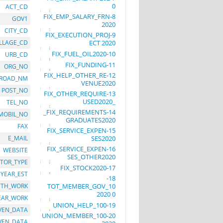
0
ACT_CD
8-FIX_EMP_SALARY_FRN
GOV1
2020
CITY_CD
9-FIX_EXECUTION_PROJ
ILLAGE_CD
ECT 2020
10-FIX_FUEL_OIL2020
URB_CD
11-FIX_FUNDING
ORG_NO
12-FIX_HELP_OTHER_RE
ROAD_NM
VENUE2020
POST_NO
13-FIX_OTHER_REQUIRE
_USED2020
TEL_NO
14-FIX_REQUIREMENTS_
MOBIL_NO
GRADUATES2020
FAX
15-FIX_SERVICE_EXPEN
E_MAIL
SES2020
16-FIX_SERVICE_EXPEN
WEBSITE
SES_OTHER2020
TOR_TYPE
17-FIX_STOCK2020
YEAR_EST
18-
TH_WORK
TOT_MEMBER_GOV_10
0 2020
EAR_WORK
19-UNION_HELP_100
VEN_DATA
20-UNION_MEMBER_100
IVEN_DATA