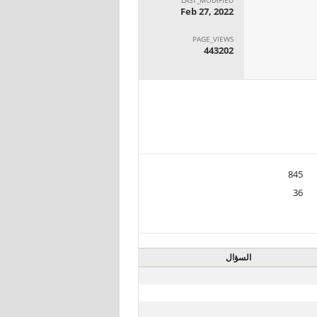
Feb 27, 2022
PAGE_VIEWS
443202
845
36
السؤال