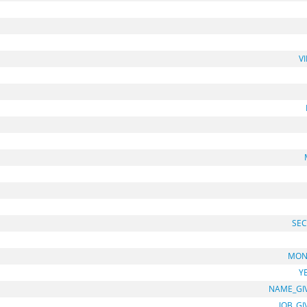
V
SEC
MON
Y
NAME_GI
JOB_G