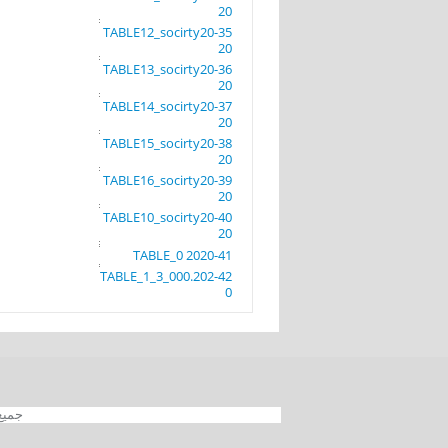
20
35-TABLE12_socirty20
20
36-TABLE13_socirty20
20
37-TABLE14_socirty20
20
38-TABLE15_socirty20
20
39-TABLE16_socirty20
20
40-TABLE10_socirty20
20
41-TABLE_0 2020
42-TABLE_1_3_000.202
0
جميع الحقوق محفوظة 012