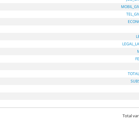
MOBIL_GI
TEL_G
ECON
L
LEGAL_L
F
TOTA
SUB
Total var