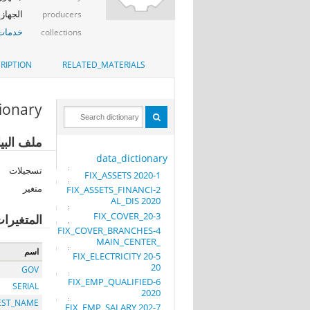
الجهاز 
producers
خدمات 
collections
RIPTION
RELATED_MATERIALS
tionary
ملف ا-TABLE_0 2020
data_dictionary
تسجيلات
1-FIX_ASSETS 2020
متغير
2-FIX_ASSETS_FINANCI
AL_DIS 2020
3-FIX_COVER_20
المتغيرا
4-FIX_COVER_BRANCHES
_MAIN_CENTER
اسم
5-FIX_ELECTRICITY 20
20
GOV
6-FIX_EMP_QUALIFIED
SERIAL
2020
EST_NAME
7-FIX_EMP_SALARY 202