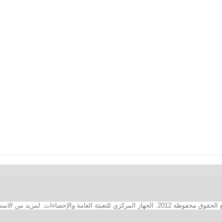
2. الجهاز المركزي للتعبئة العامة والإحصاءات. لمزيد من الاستفسارات الفنية بخصوص الصفحة الالكترونية