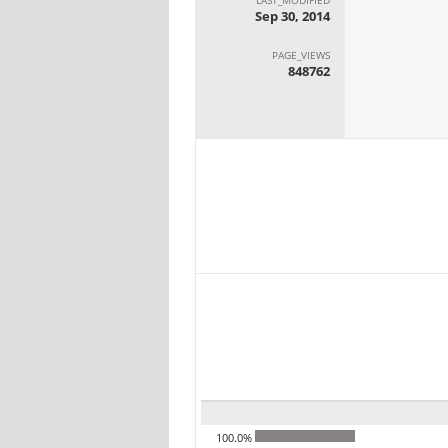
Sep 30, 2014
PAGE_VIEWS
848762
100.0%