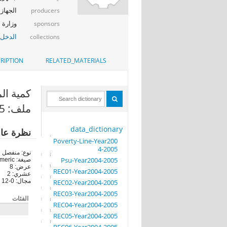
الجهاز 
producers
وزارة ا
sponsors
الدخل_
collections
RIPTION
RELATED_MATERIALS
كمية المنفق
ملف: REC06-Year2004-2005
data_dictionary
نظرة عا
Poverty-Line-Year200
4-2005
نوع: منفصل
Psu-Year2004-2005
صيغة: numeric
عرض: 8
REC01-Year2004-2005
عشري: 2
مجال: 0-12
REC02-Year2004-2005
REC03-Year2004-2005
الفئات
REC04-Year2004-2005
REC05-Year2004-2005