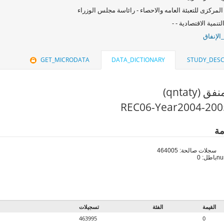
المركزى للتعبئة العامه والاحصاء - رائاسة مجلس الوزراء
لتنمية الاقتصادية - -
الإنفاق
GET_MICRODATA
DATA_DICTIONARY
STUDY_DESC
 (qntaty)
مة
سجلات صالحة: 464005
باطل: 0
القيمة
الفئة
تسجيلات
463995
0