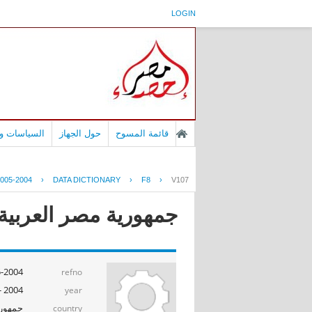
LOGIN
قائمة المسوح
حول الجهاز
السياسات وا
005-2004
›
DATA DICTIONARY
›
F8
›
V107
جمهورية مصر العربية - بح
-2004
refno
2004 - 2005
year
جمهوري
country