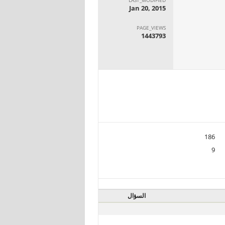
Jan 20, 2015
PAGE_VIEWS
1443793
186
9
السؤال