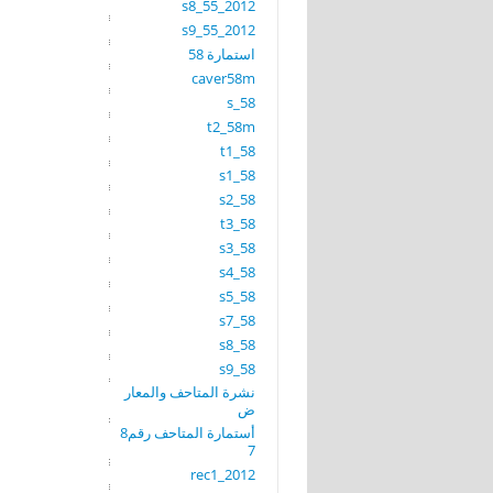
s8_55_2012
s9_55_2012
استمارة 58
caver58m
s_58
t2_58m
t1_58
s1_58
s2_58
t3_58
s3_58
s4_58
s5_58
s7_58
s8_58
s9_58
نشرة المتاحف والمعار
ض
أستمارة المتاحف رقم8
7
rec1_2012