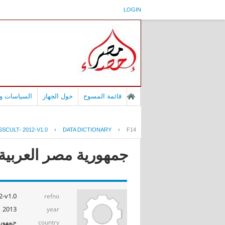
LOGIN
قائمة المسوح
حول الجهاز
السياسات وا
SCULT- 2012-V1.0
›
DATA DICTIONARY
›
F14
جمهورية مصر العربية - 
-v1.0
refno
2013
year
جمهوري
country