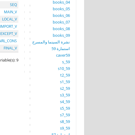
books_04
SEQ
books_05
MAIN_V
books_06
LOCAL_V
books_07
IMPORT_V
books_08
EXCEPT_V
books_09
NRL_CONS
نشرة السينما والمسرح
FINAL_V
استمارة 59
caver59
riable(s): 9
s_59
s10_59
t2_59
s1_59
s2_59
s3_59
s4_59
s5_59
s7_59
s8_59
s9_59
استمارة 57