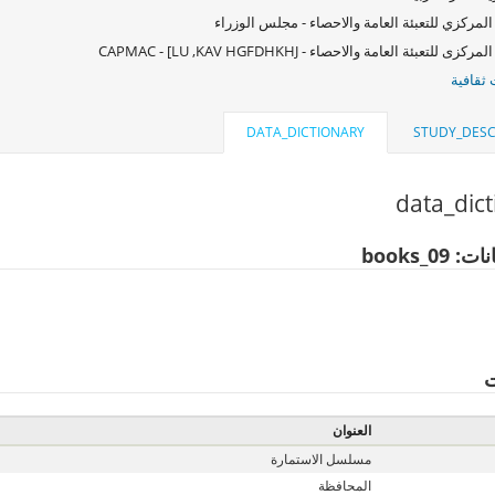
المركزي للتعبئة العامة والاحصاء - مجلس الوزراء
كزى للتعبئة العامة والاحصاء - CAPMAC - [LU ,KAV HGFDHKHJ
ثقافية
DATA_DICTIONARY
STUDY_DESC
data_dic
books_09
ت
العنوان
مسلسل الاستمارة
المحافظة