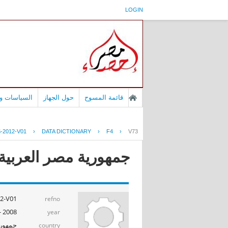
LOGIN
قائمة المسوح
حول الجهاز
السياسات وا
-2012-V01
›
DATA DICTIONARY
›
F4
›
V73
جمهورية مصر العربية - بح
2-V01
refno
2008 - 2009
year
جمهوري
country