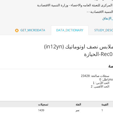
المركزى للتعبئة العامه والاحصاء - وزارة التنمية الاقتصادية
لتنمية الاقتصادية - -
الإنفاق
GET_MICRODATA
DATA_DICTIONARY
STUDY_DESC
ابس نصف اوتوماتيك (in12yn)
مة
سجلات صالحة: 23428
باطل: 0
الحد الأدنى: 1
الحد الأقصى: 2
القيمة
الفئة
تسجيلات
1
نعم
1439