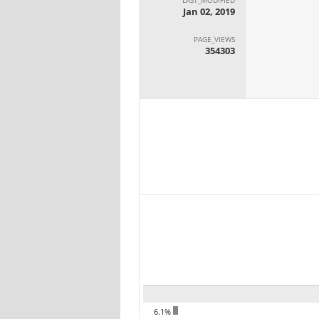
Jan 02, 2019
PAGE_VIEWS
354303
6.1%