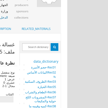
الجهاز 
producers
وزارة ا
sponsors
الدخل_
collections
RIPTION
RELATED_MATERIALS
غسالة مل
ملف: Rec05-الحيازة
data_dictionary
نظرة عا
Rec01-حجم الأسرة
Rec02البيانات الأساس
نوع: منفصل
ية
صيغة: numeric
عرض: 1
Rec03-الظروف السكنية
عشري: 0
مجال: 1-2
Rec05-الحيازة
Rec06-الطعام والشراب
الفئات
Rec07-المشروبات الكح
حولية والمكيفات
Rec08-كميه وقيمه ما