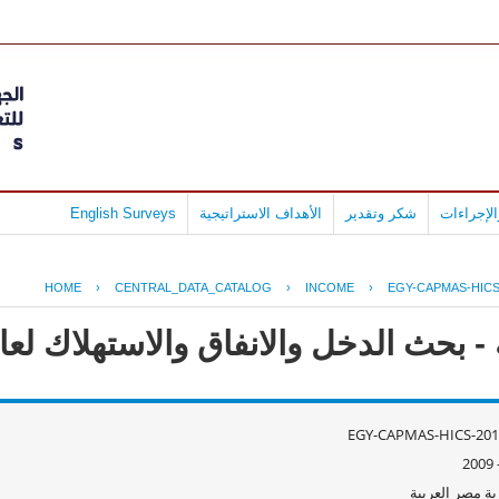
لإجراءات
شكر وتقدير
الأهداف الاستراتيجية
English Surveys
HOME
›
CENTRAL_DATA_CATALOG
›
INCOME
›
EGY-CAPMAS-HICS
ث الدخل والانفاق والاستهلاك لعام 09/2008
EGY-CAPMAS-HICS-201
ة مصر العربية