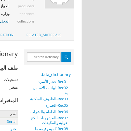
الجهاز 
producers
وزارة ا
sponsors
الدخل_
collections
RIPTION
RELATED_MATERIALS
tionary
ملف البيا
data_dictionary
تسجيلات
Rec01-حجم الأسرة
متغير
Rec02البيانات الأساس
ية
Rec03-الظروف السكنية
المتغيرا
Rec05-الحيازة
Rec06-الطعام والشراب
اسم
Rec07-المشروبات الكح
Serial
حولية والمكيفات
Rec08-كميه وقيمه ما
gov