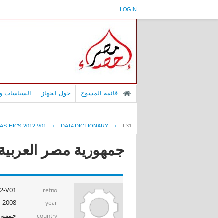
LOGIN
قائمة المسوح
حول الجهاز
السياسات وا
S-HICS-2012-V01
›
DATA DICTIONARY
›
F31
جمهورية مصر العربية - بح
2-V01
refno
2008 - 2009
year
جمهوري
country