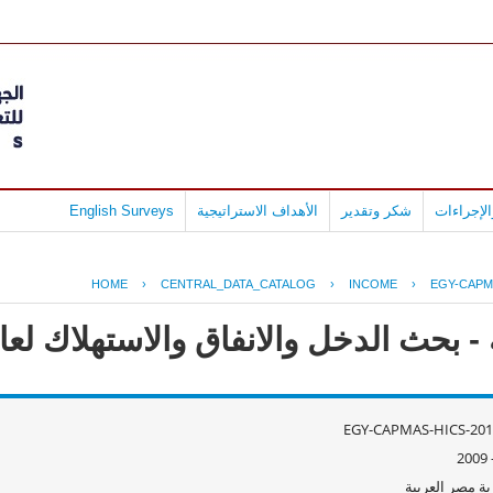
لإجراءات
شكر وتقدير
الأهداف الاستراتيجية
English Surveys
HOME
›
CENTRAL_DATA_CATALOG
›
INCOME
›
EGY-CAPMA
ث الدخل والانفاق والاستهلاك لعام 09/2008
EGY-CAPMAS-HICS-201
ة مصر العربية