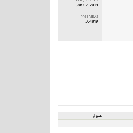
Jan 02, 2019
PAGE_VIEWS
354819
السؤال