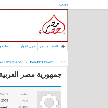
LOGIN
قائمة المسوح
حول الجهاز
السياسات وا
S-HICS-2012-V01
›
DATA DICTIONARY
›
F10
جمهورية مصر العربية - بح
2-V01
refno
2008 - 2009
year
جمهوري
country