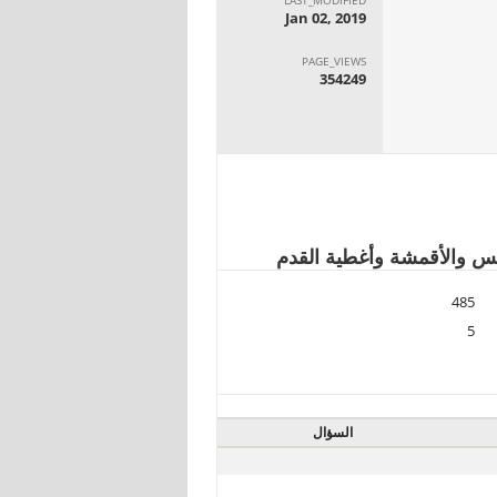
Jan 02, 2019
PAGE_VIEWS
354249
485
5
السؤال