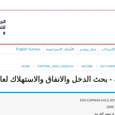
لإجراءات
شكر وتقدير
الأهداف الاستراتيجية
English Surveys
HOME
›
CENTRAL_DATA_CATALOG
›
INCOME
›
EGY-CAPMA
ث الدخل والانفاق والاستهلاك لعام 09/2008
EGY-CAPMAS-HICS-201
ة مصر العربية