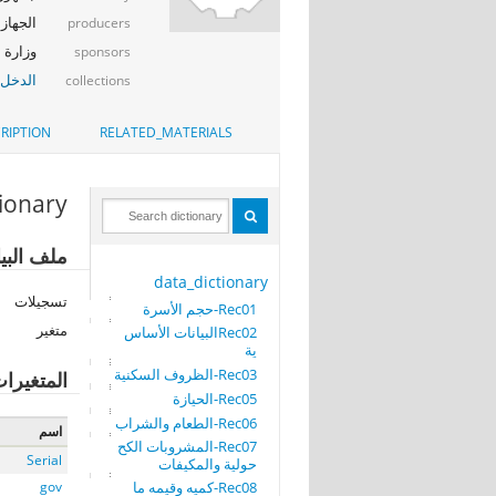
الجهاز 
producers
وزارة ا
sponsors
الدخل_
collections
RIPTION
RELATED_MATERIALS
tionary
ملف البيانات: Rec11-تابع كميه وقيمه ما حصلت عليه الأس
data_dictionary
تسجيلات
Rec01-حجم الأسرة
متغير
Rec02البيانات الأساس
ية
Rec03-الظروف السكنية
المتغيرا
Rec05-الحيازة
Rec06-الطعام والشراب
اسم
Rec07-المشروبات الكح
Serial
حولية والمكيفات
Rec08-كميه وقيمه ما
gov