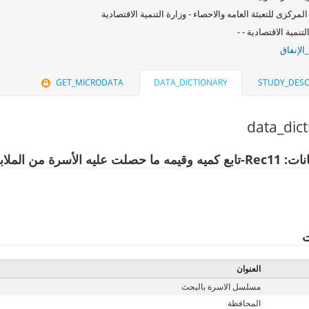
المركزى للتعبئة العامه والاحصاء - وزارة التنمية الاقتصادية
لتنمية الاقتصادية - -
الإنفاق
GET_MICRODATA
DATA_DICTIONARY
STUDY_DESC
data_dic
رة من الملابس والأقمشة وأغطية القدم
ت
العنوان
مسلسل الاسرة بالبحث
المحافظة