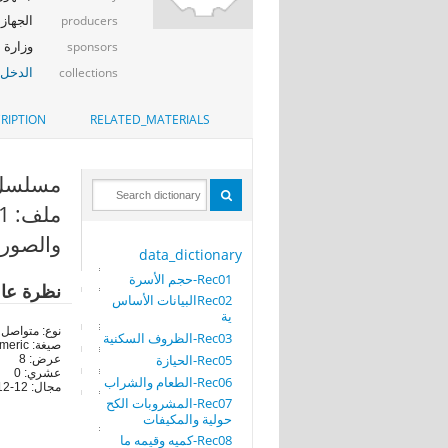
الجهاز 
producers
وزارة ا
sponsors
الدخل_
collections
RIPTION
RELATED_MATERIALS
مسلسل الا
والصورة
data_dictionary
Rec01-حجم الأسرة
نظرة عا
Rec02البيانات الأساس
ية
نوع: متواصل
Rec03-الظروف السكنية
صيغة: numeric
Rec05-الحيازة
عرض: 8
عشري: 0
Rec06-الطعام والشراب
مجال: 12-46812
Rec07-المشروبات الكح
حولية والمكيفات
Rec08-كميه وقيمه ما