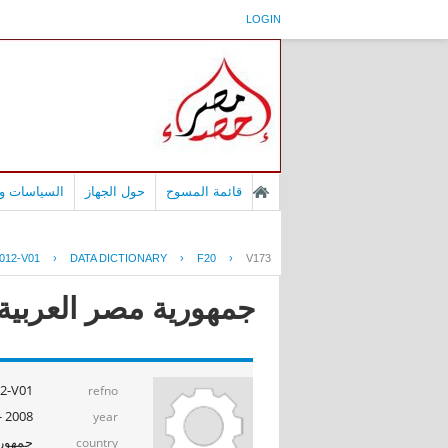
LOGIN
قائمة المسوح
حول الجهاز
السياسات وا
012-V01
›
DATA DICTIONARY
›
F20
›
V173
جمهورية مصر العربية - بح
2-V01
refno
2008 - 2009
year
جمهوري
country