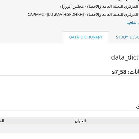
المركزي للتعبئة العامة والاحصاء - مجلس الوزراء
كزى للتعبئة العامة والاحصاء - CAPMAC - [LU ,KAV HGFDHKHJ
ثقافية
DATA_DICTIONARY
STUDY_DESC
data_dic
: s7_58
ت
العنوان
الس