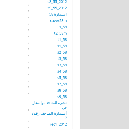
s8_55_2012
s9_55_2012
استمارة 58
caver58m
s_58
t2_58m
t1_58
s1_58
s2_58
t3_58
s3_58
s4_58
s5_58
s7_58
s8_58
s9_58
نشرة المتاحف والمعار
ض
أستمارة المتاحف رقم8
7
rec1_2012