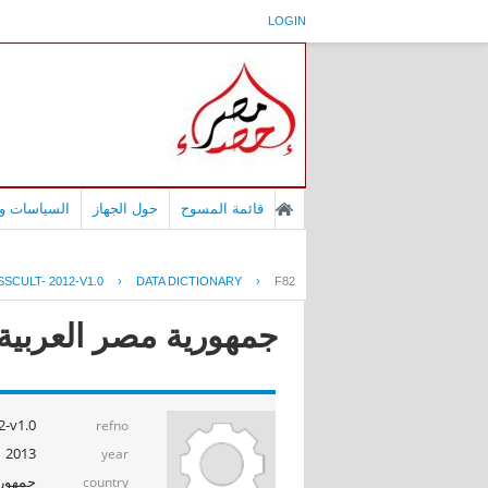
LOGIN
قائمة المسوح
حول الجهاز
السياسات وا
SCULT- 2012-V1.0
›
DATA DICTIONARY
›
F82
جمهورية مصر العربية - 
-v1.0
refno
2013
year
جمهوري
country