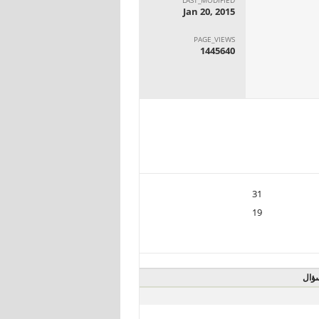
Jan 20, 2015
PAGE_VIEWS
1445640
31
19
ؤال