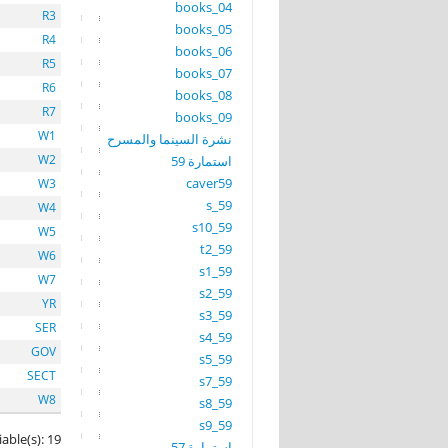
books_04
R3
books_05
R4
books_06
R5
books_07
R6
books_08
R7
books_09
W1
نشرة السينما والمسرح
W2
استمارة 59
caver59
W3
s_59
W4
s10_59
W5
t2_59
W6
s1_59
W7
s2_59
YR
s3_59
SER
s4_59
GOV
s5_59
SECT
s7_59
W8
s8_59
s9_59
iable(s): 19
استمارة 57