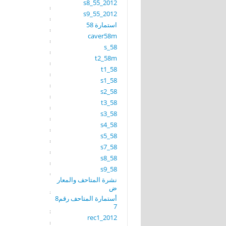
s8_55_2012
s9_55_2012
استمارة 58
caver58m
s_58
t2_58m
t1_58
s1_58
s2_58
t3_58
s3_58
s4_58
s5_58
s7_58
s8_58
s9_58
نشرة المتاحف والمعار
ض
أستمارة المتاحف رقم8
7
rec1_2012