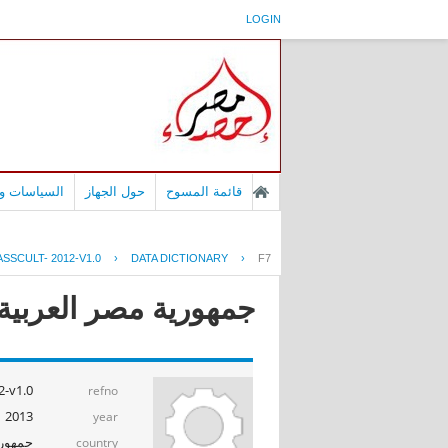
LOGIN
قائمة المسوح
حول الجهاز
السياسات وا
SSCULT- 2012-V1.0
›
DATA DICTIONARY
›
F7
جمهورية مصر العربية - 
-v1.0
refno
2013
year
جمهوري
country