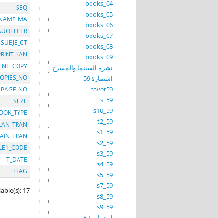
books_04
SEQ
books_05
NAME_MA
books_06
AUOTH_ER
books_07
SUBJE_CT
books_08
PRINT_LAN
books_09
ENT_COPY
نشرة السينما والمسرح
OPIES_NO
استمارة 59
caver59
PAGE_NO
s_59
SI_ZE
s10_59
OOK_TYPE
t2_59
LAN_TRAN
s1_59
AIN_TRAN
s2_59
LE1_CODE
s3_59
T_DATE
s4_59
FLAG
s5_59
s7_59
iable(s): 17
s8_59
s9_59
استمارة 57