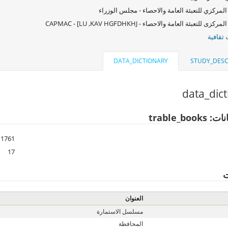
المركزي للتعبئة العامة والاحصاء - مجلس الوزراء
كزى للتعبئة العامة والاحصاء - CAPMAC - [LU ,KAV HGFDHKHJ
ثقافية
DATA_DICTIONARY
STUDY_DESC
data_dic
trable_boo
1761
17
ت
العنوان
مسلسل الاستمارة
المحافظة