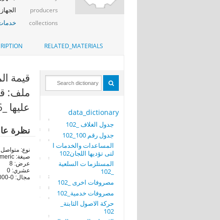
الجهاز 
producers
خدمات 
collections
RIPTION
RELATED_MATERIALS
قيمة المن
ملف: قي
عليها _106
data_dictionary
جدول الغلاف _102
نظرة عا
جدول رقم 100_102
المساعدات والخدمات ا
نوع: متواصل
لتى تؤديها اللجان102
صيغة: numeric
المستلزما ت السلعية
عرض: 8
_102
عشري: 0
مجال: 0-22241000
مصروفات اخرى _102
مصروفات خدمية_102
حركة الاصول الثابتة_
102