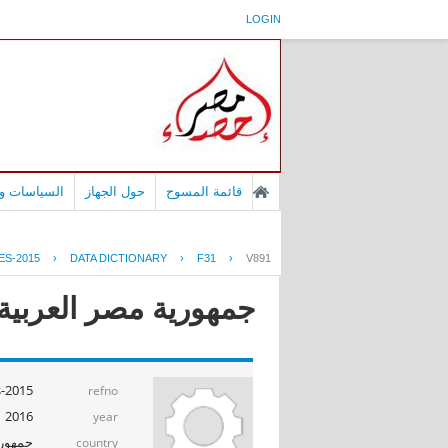
LOGIN
قائمة المسوح
حول الجهاز
السياسات وا
ES-2015
›
DATA DICTIONARY
›
F31
›
V891
جمهورية مصر العربية -
s-2015
refno
2016
year
جمهوري
country