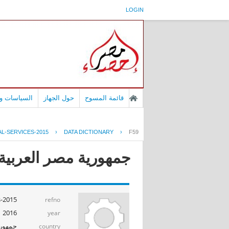
LOGIN
قائمة المسوح
حول الجهاز
السياسات وا
L-SERVICES-2015
›
DATA DICTIONARY
›
F59
جمهورية مصر العربية -
s-2015
refno
2016
year
جمهوري
country