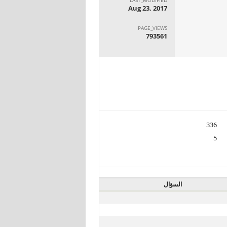
Aug 23, 2017
PAGE_VIEWS
793561
336
5
السؤال