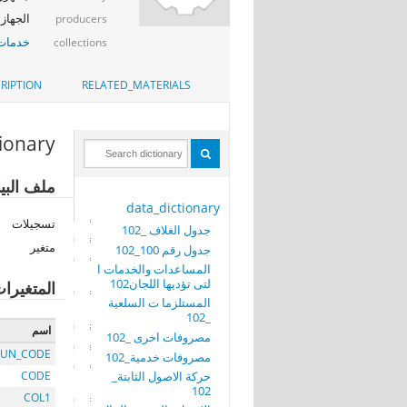
الجهاز 
producers
خدمات 
collections
RIPTION
RELATED_MATERIALS
tionary
ملف البيانات: 100_ الم
data_dictionary
تسجيلات
جدول الغلاف _102
متغير
جدول رقم 100_102
المساعدات والخدمات ا
لتى تؤديها اللجان102
المتغيرا
المستلزما ت السلعية
_102
اسم
مصروفات اخرى _102
UN_CODE
مصروفات خدمية_102
حركة الاصول الثابتة_
CODE
102
COL1