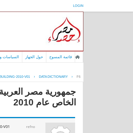
LOGIN
قائمة المسوح
حول الجهاز
السياسات وا
UILDING-2010-V01
›
DATA DICTIONARY
›
F6
جمهورية مصر العربية 
الخاص عام 2010
0-V01
refno