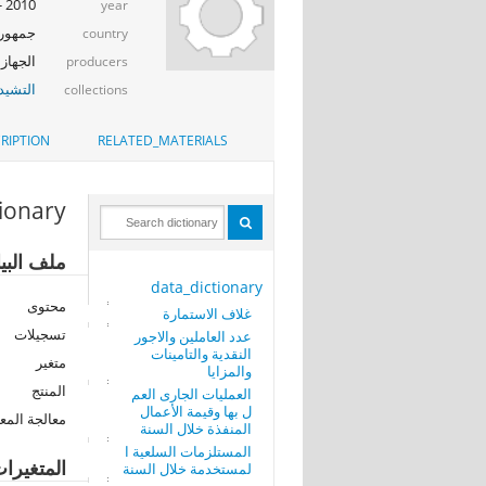
2010 - 2009
year
جمهوري
country
الجهاز 
producers
التشيد_
collections
RIPTION
RELATED_MATERIALS
tionary
ملف البيا
data_dictionary
محتوى
غلاف الاستمارة
تسجيلات
عدد العاملين والاجور
النقدية والتامينات
متغير
والمزايا
المنتج
العمليات الجارى العم
ل بها وقيمة الأعمال
معالجة المع
المنفذة خلال السنة
المستلزمات السلعية ا
المتغيرا
لمستخدمة خلال السنة