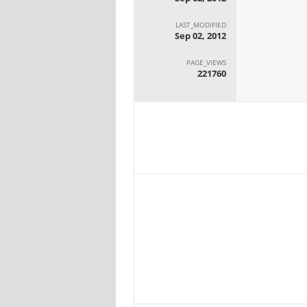
LAST_MODIFIED
Sep 02, 2012
PAGE_VIEWS
221760