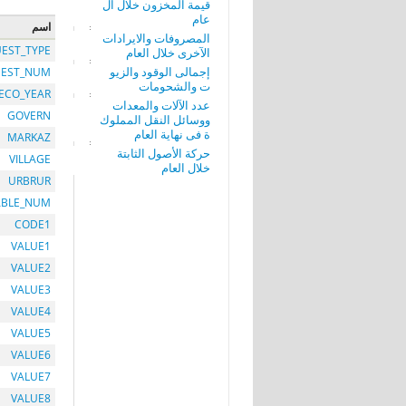
قيمة المخزون خلال ال
عام
اسم
المصروفات والايرادات
EST_TYPE
الآخرى خلال العام
إجمالى الوقود والزيو
EST_NUM
ت والشحومات
ECO_YEAR
عدد الآلات والمعدات
GOVERN
ووسائل النقل المملوك
ة فى نهاية العام
MARKAZ
حركة الأصول الثابتة
VILLAGE
خلال العام
URBRUR
ABLE_NUM
CODE1
VALUE1
VALUE2
VALUE3
VALUE4
VALUE5
VALUE6
VALUE7
VALUE8