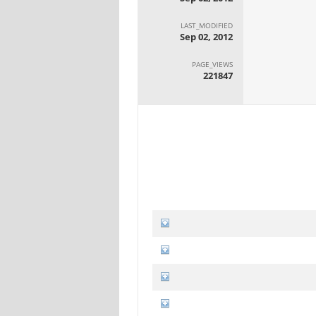
LAST_MODIFIED
Sep 02, 2012
PAGE_VIEWS
221847