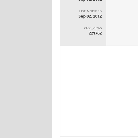
LAST_MODIFIED
Sep 02, 2012
PAGE_VIEWS
221762