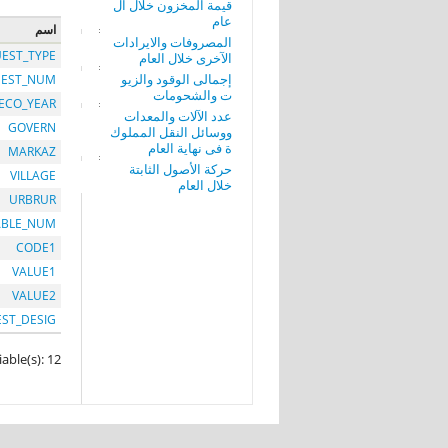
قيمة المخزون خلال ال
عام
اسم
المصروفات والايرادات
EST_TYPE
الآخرى خلال العام
إجمالى الوقود والزيو
EST_NUM
ت والشحومات
ECO_YEAR
عدد الآلات والمعدات
GOVERN
ووسائل النقل المملوك
ة فى نهاية العام
MARKAZ
حركة الأصول الثابتة
VILLAGE
خلال العام
URBRUR
ABLE_NUM
CODE1
VALUE1
VALUE2
EST_DESIG
iable(s): 12