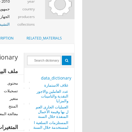
2010 - 2009
year
جمهوري
country
الجهاز 
producers
التشيد_
collections
RIPTION
RELATED_MATERIALS
tionary
ملف البي
data_dictionary
محتوى
غلاف الاستمارة
تسجيلات
عدد العاملين والاجور
النقدية والتامينات
متغير
والمزايا
المنتج
العمليات الجارى العم
ل بها وقيمة الأعمال
معالجة المع
المنفذة خلال السنة
المستلزمات السلعية ا
المتغيرا
لمستخدمة خلال السنة