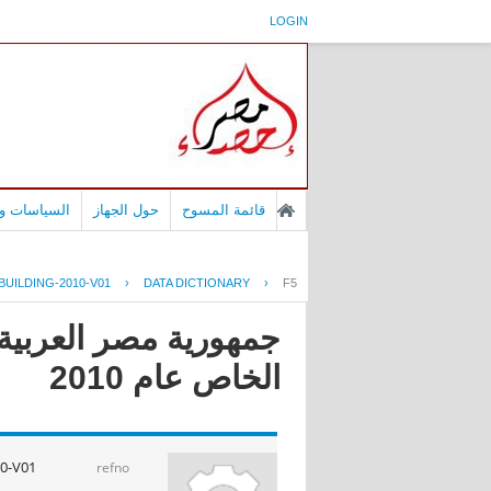
LOGIN
قائمة المسوح
حول الجهاز
السياسات وا
UILDING-2010-V01
›
DATA DICTIONARY
›
F5
جمهورية مصر العربية 
الخاص عام 2010
0-V01
refno