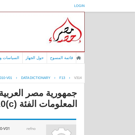
LOGIN
قائمة المسوح
حول الجهاز
السياسات وا
010-V01
›
DATA DICTIONARY
›
F13
›
V314
جمهورية مصر العربية 
المعلومات الفئة (c)2010
0-V01
refno