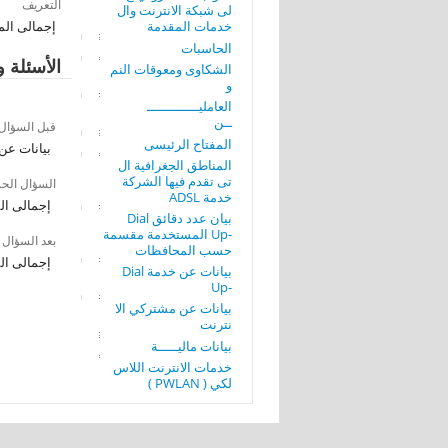
التعريف
لى شبكة الانترنت وال
خدمات المقدمة
إجمالى المشتر
الحاسبات
الأسئلة و
الشكاوى ومعوقات النم
و
العامليـــــــــــــ
ــن
قبل السؤال
المفتاح الرئيسى
بيانات عن
المناطق الجغرافية ال
تى تقدم فيها الشركة
السؤال الح
خدمة ADSL
إجمالى المش
بيان عدد دقائق Dial
-Up المستخدمة مقسمة
بعد السؤال
حسب المحافظات
إجمالى المش
بيانات عن خدمة Dial
-Up
بيانات عن مشتركي الا
نترنت
بيانات ماليـــــة
خدمات الانترنت اللاس
لكي ( PWLAN )