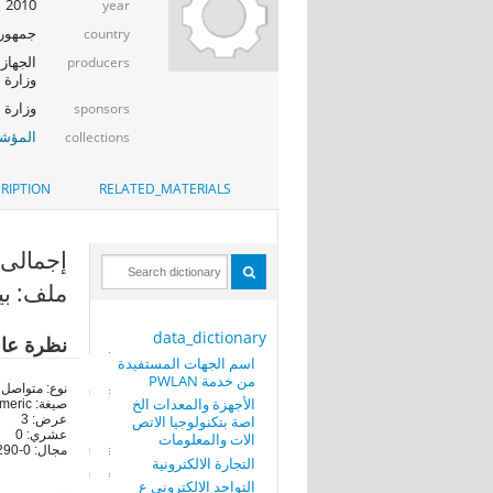
2010
year
جمهوري
country
الجهاز 
producers
وزارة ا
وزارة الإت
sponsors
المؤشر
collections
RIPTION
RELATED_MATERIALS
إجمالى الم
ملف: بي
data_dictionary
نظرة عا
اسم الجهات المستفيدة
من خدمة PWLAN
نوع: متواصل
الأجهزة والمعدات الخ
صيغة: numeric
اصة بتكنولوجيا الاتص
عرض: 3
عشري: 0
الات والمعلومات
مجال: 0-290
التجارة الالكترونية
التواجد الالكتروني ع