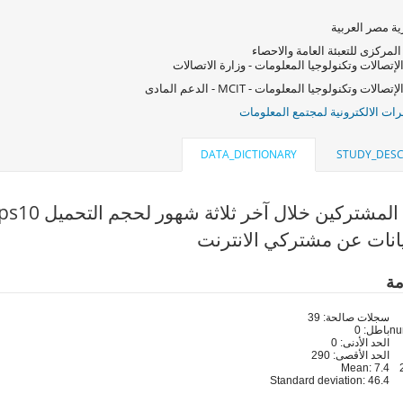
ة مصر العربية
المركزى للتعبئة العامة والاحصاء
لإتصالات وتكنولوجيا المعلومات - وزارة الاتصالات
صالات وتكنولوجيا المعلومات - MCIT - الدعم المادى
ات الالكترونية لمجتمع المعلومات
DATA_DICTIONARY
STUDY_DESC
شتركين خلال آخر ثلاثة شهور لحجم التحميل Mbps10 فأكثر (q16_a)
انات عن مشتركي الانترنت
مة
سجلات صالحة: 39
باطل: 0
الحد الأدنى: 0
الحد الأقصى: 290
Mean: 7.4
Standard deviation: 46.4