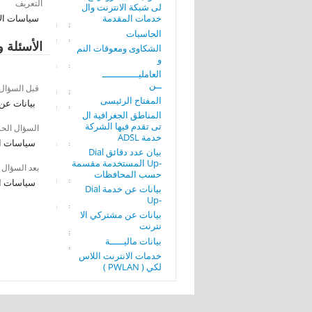
التعريف
لى شبكة الانترنت وال
خدمات المقدمة
سياسات الاستخدام
الحاسبات
الأسئلة و
الشكاوى ومعوقات النم
و
العامليـــــــــــــ
ــن
قبل السؤال
المفتاح الرئيسى
بيانات عن
المناطق الجغرافية ال
تى تقدم فيها الشركة
السؤال الح
خدمة ADSL
سياسات الاستخد
بيان عدد دقائق Dial
-Up المستخدمة مقسمة
بعد السؤال
حسب المحافظات
سياسات الاستخد
بيانات عن خدمة Dial
-Up
بيانات عن مشتركي الا
نترنت
بيانات ماليـــــة
خدمات الانترنت اللاس
لكي ( PWLAN )