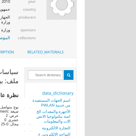
2010
year
جمهوري
country
الجهاز 
producers
وزارة ا
وزارة الإت
sponsors
المؤشر
collections
RIPTION
RELATED_MATERIALS
سياسات الاست
ملف: بي
data_dictionary
نظرة عا
اسم الجهات المستفيدة
من خدمة PWLAN
نوع: متواصل
الأجهزة والمعدات الخ
صيغة: numeric
اصة بتكنولوجيا الاتص
عرض: 2
عشري: 0
الات والمعلومات
مجال: 0-25
التجارة الالكترونية
التواجد الالكتروني ع