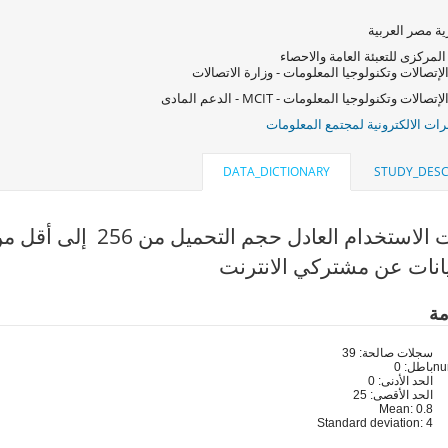
ة مصر العربية
المركزى للتعبئة العامة والاحصاء
لإتصالات وتكنولوجيا المعلومات - وزارة الاتصالات
صالات وتكنولوجيا المعلومات - MCIT - الدعم المادى
ات الالكترونية لمجتمع المعلومات
DATA_DICTIONARY
STUDY_DESC
خدام العادل حجم التحميل من 256 إلى أقل من Kbit/s512 (q12)
انات عن مشتركي الانترنت
مة
سجلات صالحة: 39
باطل: 0
الحد الأدنى: 0
الحد الأقصى: 25
Mean: 0.8
Standard deviation: 4