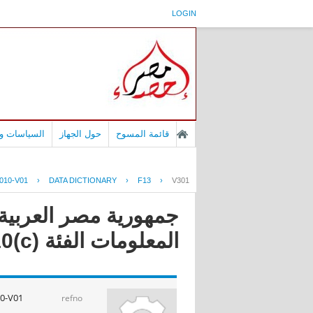
LOGIN
قائمة المسوح
حول الجهاز
السياسات وا
010-V01
›
DATA DICTIONARY
›
F13
›
V301
جمهورية مصر العربية 
المعلومات الفئة (c)2010
0-V01
refno