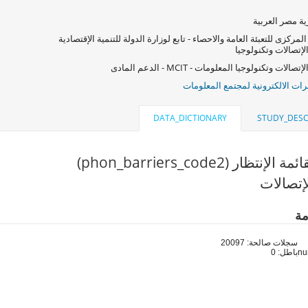
ة مصر العربية
المركزى للتعبئة العامة والاحصاء - تابع لوزارة الدولة للتنمية الإقتصادية
لإتصالات وتكنولوجيا
صالات وتكنولوجيا المعلومات - MCIT - الدعم المادى
ات الالكترونية لمجتمع المعلومات
DATA_DICTIONARY
STUDY_DESC
نتظار (phon_barriers_code2)
إتصالات
مة
سجلات صالحة: 20097
باطل: 0