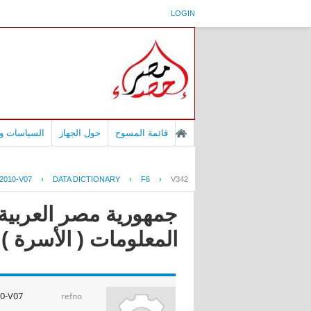
LOGIN
قائمة المسوح
حول الجهاز
السياسات وا
2010-V07
›
DATA DICTIONARY
›
F6
›
V342
جمهورية مصر العربية 
المعلومات ( الأسرة ) 2010, الأسرة شهر يناير 010
0-V07
refno