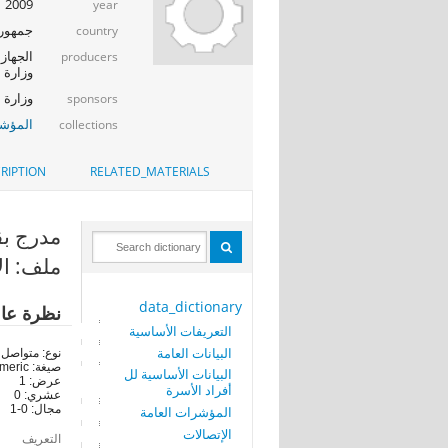
2009
year
جمهوري
country
الجهاز 
producers
وزارة ا
وزارة الإت
sponsors
المؤشر
collections
RIPTION
RELATED_MATERIALS
مدرج بقائمة الإ
ملف: ال
data_dictionary
نظرة عا
التعريفات الأساسية
البيانات العامة
نوع: متواصل
صيغة: numeric
البيانات الأساسية لل
عرض: 1
أفراد الأسرة
عشري: 0
مجال: 0-1
المؤشرات العامة
الإتصالات
التعريف