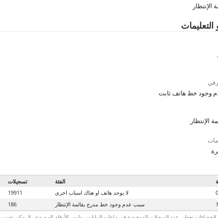
 الإنتظار
 التعليمات
رفي
 وجود خط هاتف ثابت
ة الإنتظار
مات
رة
ة
الفئة
تسجيلات
لا يوجد هاتف او هناك اسباب اخرى
19911
سبب عدم وجود خط مدرج بقائمة الإنتظار
186
لاحصاءات تعطي عدد السجلات الموجودة في ملفات البيانات ، وليس الأرقام الموزونة . لا يمكن تفسير الأ