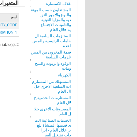
المتغيرا
غلاف الاستمارة
المشتغلون حسب المهنة
والنوع والاجور النق
اسم
دية والمزايا العينية
والتامينات الاجتماع
VITY_CODE
ية خلال العام
RIPTION_1
الستلزمات السلعية ال
خامات الرئيسية والمس
riable(s): 2
اعدة
قيمة المخزون من المس
تلزمات السلعية
الوقود والزيوت والشح
ومات
الكهرباء
المستهلك من المستلزم
ات السلعية الاخرى خل
ال العام
المستلزمات الخدمية خ
لال العام
المصروفات الاخرى خلا
ل العام
الخدمات الصناعية الت
ى قدمتها المنشأة للغ
ير خلال العام - ايرا
دات تشغيل للغير