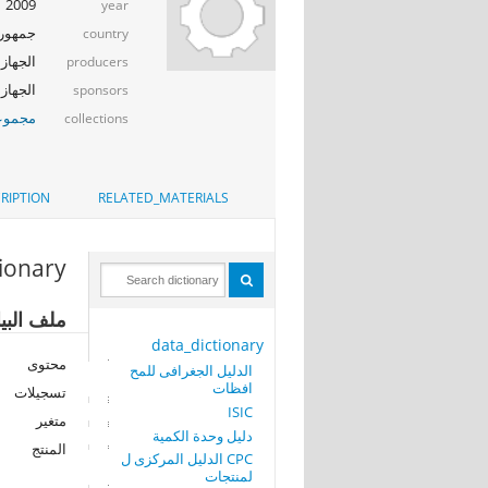
2009
year
جمهوري
country
الجهاز 
producers
الجهاز ا
sponsors
مجموعة
collections
RIPTION
RELATED_MATERIALS
tionary
ملف البيانا
data_dictionary
محتوى
الدليل الجغرافى للمح
افظات
تسجيلات
ISIC
متغير
دليل وحدة الكمية
المنتج
CPC الدليل المركزى ل
لمنتجات