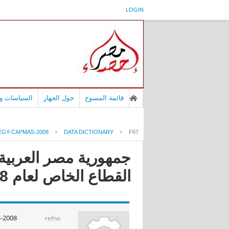
LOGIN
قائمة المسوح
حول الجهاز
السياسات وا
EGY-CAPMAS-2008
›
DATA DICTIONARY
›
F67
جمهورية مصر العربية 
القطاع الخاص لعام 2008
-2008
refno