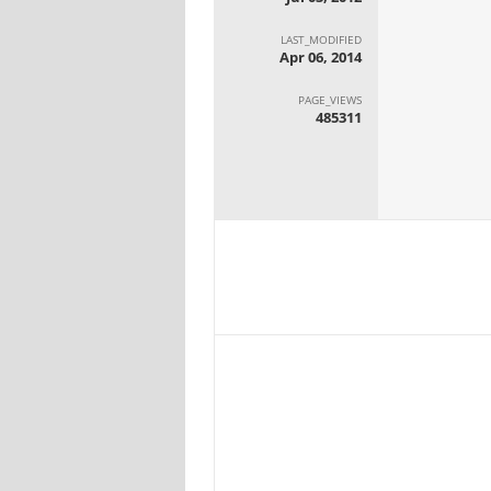
LAST_MODIFIED
Apr 06, 2014
PAGE_VIEWS
485311