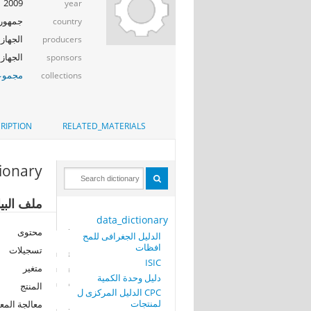
2009
year
جمهوري
country
الجهاز 
producers
الجهاز ا
sponsors
مجموعة
collections
RIPTION
RELATED_MATERIALS
tionary
ملف البي
data_dictionary
محتوى
الدليل الجغرافى للمح
افظات
تسجيلات
ISIC
متغير
دليل وحدة الكمية
المنتج
CPC الدليل المركزى ل
لمنتجات
معالجة المع