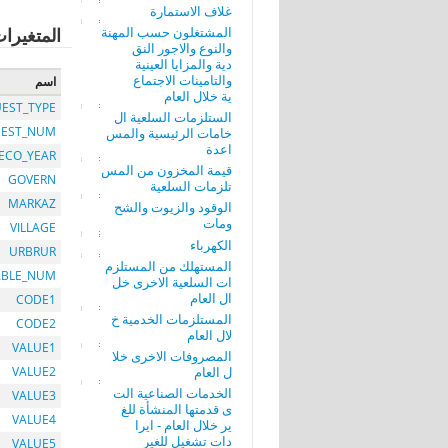
غلاف الاستمارة
المشتغلون حسب المهنة
المتغيرا
والنوع والاجور النق
دية والمزايا العينية
والتامينات الاجتماع
اسم
ية خلال العام
EST_TYPE
الستلزمات السلعية ال
EST_NUM
خامات الرئيسية والمس
اعدة
ECO_YEAR
قيمة المخزون من المس
GOVERN
تلزمات السلعية
MARKAZ
الوقود والزيوت والشح
ومات
VILLAGE
الكهرباء
URBRUR
المستهلك من المستلزم
ABLE_NUM
ات السلعية الاخرى خل
ال العام
CODE1
المستلزمات الخدمية خ
CODE2
لال العام
VALUE1
المصروفات الاخرى خلا
ل العام
VALUE2
الخدمات الصناعية الت
VALUE3
ى قدمتها المنشأة للغ
VALUE4
ير خلال العام - ايرا
دات تشغيل للغير
VALUE5