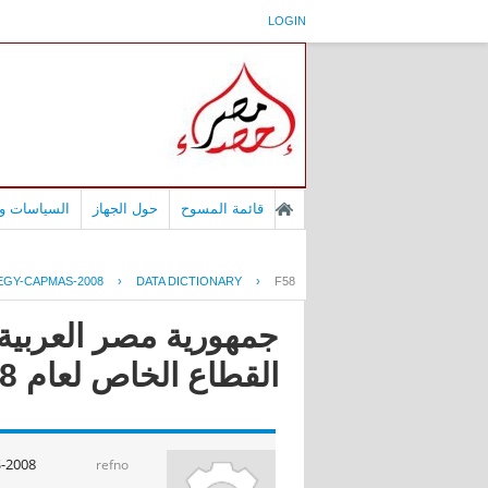
LOGIN
قائمة المسوح
حول الجهاز
السياسات وا
EGY-CAPMAS-2008
›
DATA DICTIONARY
›
F58
جمهورية مصر العربية 
القطاع الخاص لعام 2008
-2008
refno