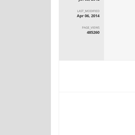
LAST_MODIFIED
Apr 06, 2014
PAGE_VIEWS
485260