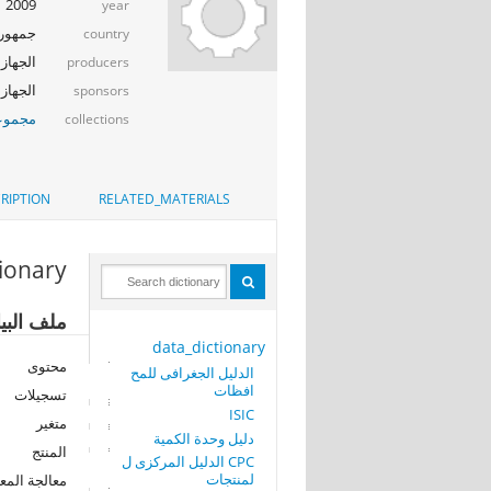
2009
year
جمهوري
country
الجهاز 
producers
الجهاز ا
sponsors
مجموعة
collections
RIPTION
RELATED_MATERIALS
tionary
ملف البي
data_dictionary
محتوى
الدليل الجغرافى للمح
افظات
تسجيلات
ISIC
متغير
دليل وحدة الكمية
المنتج
CPC الدليل المركزى ل
لمنتجات
معالجة المع