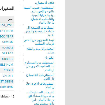
غلاف الاستمارة
المشتغلون حسب المهنة
المتغيرا
والنوع والاجور النق
دية والمزايا العينية
والتامينات الاجتماع
اسم
ية خلال العام
EST_TYPE
الستلزمات السلعية ال
EST_NUM
خامات الرئيسية والمس
اعدة
ECO_YEAR
قيمة المخزون من المس
GOVERN
تلزمات السلعية
MARKAZ
الوقود والزيوت والشح
ومات
VILLAGE
الكهرباء
URBRUR
المستهلك من المستلزم
ABLE_NUM
ات السلعية الاخرى خل
ال العام
CODE1
المستلزمات الخدمية خ
VALUE1
لال العام
EST_DESIG
المصروفات الاخرى خلا
ل العام
DURATION
الخدمات الصناعية الت
ى قدمتها المنشأة للغ
iable(s): 12
ير خلال العام - ايرا
دات تشغيل للغير