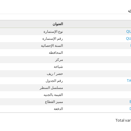
ت
العنوان
QU
نوع الإستمارة
QU
رقم الإستمارة
السنة الإحصائية
المحافظة
مركز
شياخة
حضر / ريف
T
رقم الجدول
مسلسل السطر
القيمة بالجنيه
مميز القطاع
الدفعة
Total var