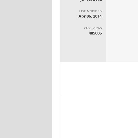
LAST_MODIFIED
Apr 06, 2014
PAGE_VIEWS
485606