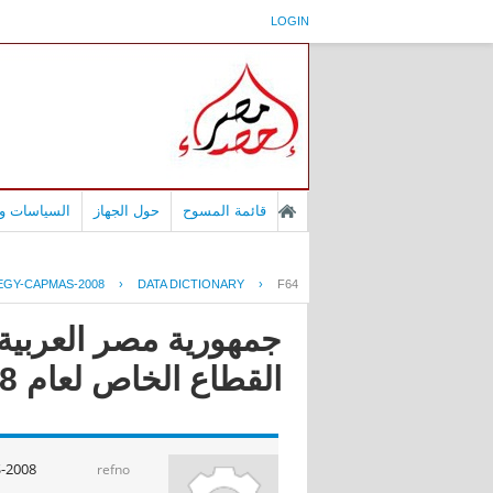
LOGIN
قائمة المسوح
حول الجهاز
السياسات وا
EGY-CAPMAS-2008
›
DATA DICTIONARY
›
F64
جمهورية مصر العربية 
القطاع الخاص لعام 2008
-2008
refno