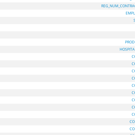
REG_NUM_CONTRA
EMPL
PROD
HOSPITA
C
C
C
C
C
C
C
C
C
CO
CO