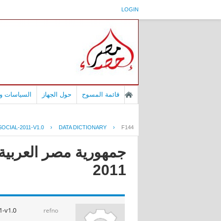
LOGIN
قائمة المسوح
حول الجهاز
السياسات وا
OCIAL-2011-V1.0
›
DATA DICTIONARY
›
F144
جمهورية مصر العربية 
2011
1-v1.0
refno