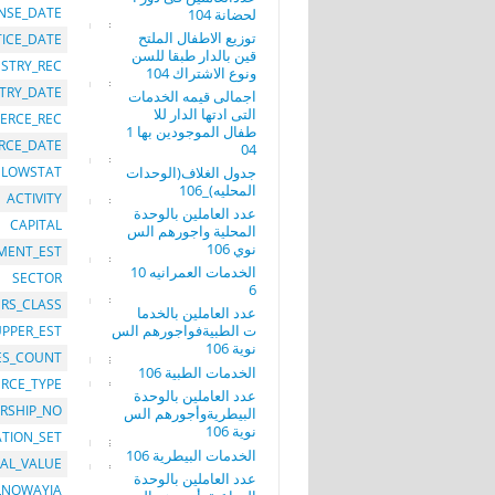
ENSE_DATE
لحضانة 104
توزيع الاطفال الملتح
TICE_DATE
قين بالدار طبقا للسن
STRY_REC
ونوع الاشتراك 104
TRY_DATE
اجمالى قيمه الخدمات
التى ادتها الدار للا
ERCE_REC
طفال الموجودين بها 1
RCE_DATE
04
جدول الغلاف(الوحدات
LOWSTAT
المحليه)_106
ACTIVITY
عدد العاملين بالوحدة
CAPITAL
المحلية واجورهم الس
نوي 106
MENT_EST
الخدمات العمرانيه 10
SECTOR
6
RS_CLASS
عدد العاملين بالخدما
ت الطبيةفواجورهم الس
UPPER_EST
نوية 106
ES_COUNT
الخدمات الطبية 106
RCE_TYPE
عدد العاملين بالوحدة
RSHIP_NO
البيطريةوأجورهم الس
نوية 106
ATION_SET
الخدمات البيطرية 106
TAL_VALUE
عدد العاملين بالوحدة
LNOWAYIA