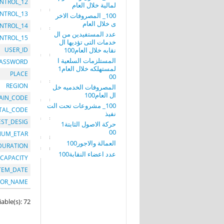
NTROL_12
لمالية خلال العام
NTROL_13
100_ المصروفات الاخر
ى خلال العام
NTROL_14
عدد المستفيدين من ال
NTROL_15
خدمات التى تؤديها ال
نقابه خلال العام100
USER_ID
المستلزمات السلعية ا
PASSWORD
لمستهلكه خلال العام1
PLACE
00
REGION
المصروفات الخدميه خل
ال العام100
AIN_CODE
100_ مشروعات تحت الت
TAL_CODE
نفيذ
EST_DESIG
حركة الاصول الثابتة1
00
NUM_ETAR
العمالة والاجور100
DURATION
عدد اعضاء النقابة100
CAPACITY
TEM_DATE
OR_NAME
iable(s): 72