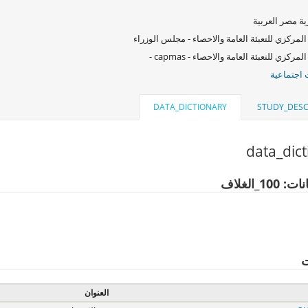
ة مصر العربية
المركزي للتعبئة العامة والاحصاء - مجلس الوزراء
لمركزي للتعبئة العامة والاحصاء - capmas -
اجتماعية
DATA_DICTIONARY
STUDY_DESC
data_dic
10_الغلاف
ت
العنوان