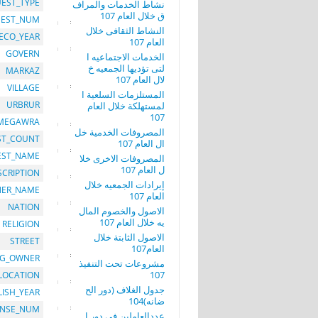
EST_TYPE
نشاط الخدمات والمراف
ق خلال العام 107
EST_NUM
النشاط الثقافى خلال
ECO_YEAR
العام 107
GOVERN
الخدمات الاجتماعيه ا
لتى تؤديها الجمعيه خ
MARKAZ
لال العام 107
VILLAGE
المستلزمات السلعية ا
URBRUR
لمستهلكة خلال العام
107
MEGAWRA
المصروفات الخدمية خل
ST_COUNT
ال العام 107
EST_NAME
المصروفات الاخرى خلا
ل العام 107
SCRIPTION
إيرادات الجمعيه خلال
ER_NAME
العام 107
NATION
الاصول والخصوم المال
يه خلال العام 107
RELIGION
الاصول الثابتة خلال
STREET
العام107
G_OWNER
مشروعات تحت التنفيذ
107
LOCATION
جدول الغلاف (دور الح
LISH_YEAR
ضانه)104
ENSE_NUM
عددالعاملين فى دور ا