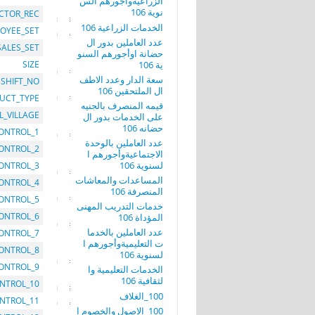
الزراعيةوأجورهم الس
نوية 106
CTOR_REC
الخدمات الزراعية 106
OYEE_SET
عدد العاملين بدور ال
SALES_SET
حضانة اوأجورهم السنو
ية 106
SIZE
سعة الدار وعدد الاطف
SHIFT_NO
ال الملتحقين 106
UCT_TYPE
قيمه المنصرف بالجنيه
L_VILLAGE
على الخدمات بدور ال
حضانه 106
ONTROL_1
عدد العاملين بالوحدة
ONTROL_2
الاجتماعيةوأجورهم ا
لسنوية 106
ONTROL_3
المساعدات والمعاشات
ONTROL_4
المنصرفة 106
ONTROL_5
خدمات التدريب المهنى
ONTROL_6
المؤداة 106
عدد العاملين بالخدما
ONTROL_7
ت التعليميةوأجورهم ا
ONTROL_8
لسنوية 106
ONTROL_9
الخدمات التعليمية وا
لثقافية 106
NTROL_10
100_الغلاف
NTROL_11
100_الاصول والخصوم ا