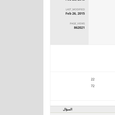
LAST_MODIFIED
Feb 26, 2015
PAGE_VIEWS
862021
22
72
السؤال