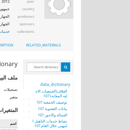
2012
year
جمهوري
country
الجهاز 
producers
الجهاز ا
sponsors
خدمات 
collections
RIPTION
RELATED_MATERIALS
tionary
ملف البيانات: 0
data_dictionary
تسجيلات
الغلاف(الجمعيات الاه
ليه المعانه) 107
متغير
توصيف الجمعية 107
بيانات العضوية 107
المتغيرا
العمالة والاجور 107
نشاط خدمات التاهيل ا
اسم
لمهنى خلال العام 107