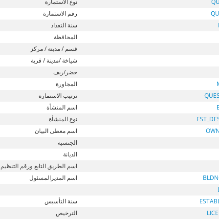
QU
نوع الاستمارة
QU
رقم الاستمارة
سنة التعداد
المحافظة
قسم / مدينة / مركز
شياخة /مدينة / قرية
حضر/ريف
المجاورة
QUE
ترتيب الاستمارة
اسم المنشأة
EST_DE
نوع المنشأة
OWN
اسم معطى البيان
الجنسية
الديانة
اسم الطريق التابع ورقم التنظيم
BLDN
اسم المديرالمسئول
ESTAB
سنة التأسيس
LIC
الترخيص