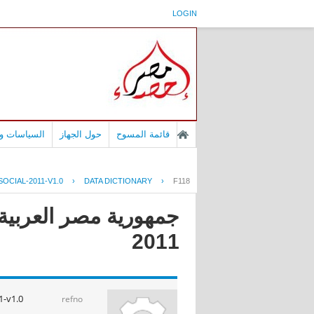
LOGIN
قائمة المسوح
حول الجهاز
السياسات وا
OCIAL-2011-V1.0
›
DATA DICTIONARY
›
F118
جمهورية مصر العربية 
2011
1-v1.0
refno