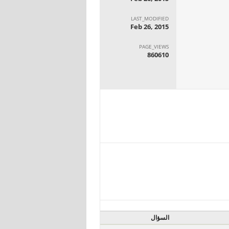
LAST_MODIFIED
Feb 26, 2015
PAGE_VIEWS
860610
السؤال