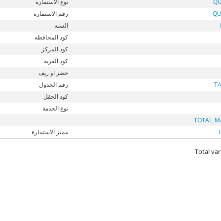
QU
نوع الاستماره
QU
رقم الاستماره
السنه
كود المحافظه
كود المركز
كود القريه
حضر او ريف
T
رقم الجدول
كود الحقل
نوع الخدمة
TOTAL_M
مميز الاستمارة
Total var