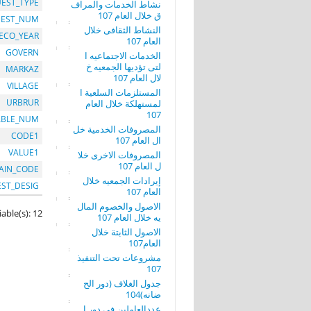
EST_TYPE
نشاط الخدمات والمراف
ق خلال العام 107
EST_NUM
النشاط الثقافى خلال
ECO_YEAR
العام 107
GOVERN
الخدمات الاجتماعيه ا
لتى تؤديها الجمعيه خ
MARKAZ
لال العام 107
VILLAGE
المستلزمات السلعية ا
URBRUR
لمستهلكة خلال العام
107
ABLE_NUM
المصروفات الخدمية خل
CODE1
ال العام 107
VALUE1
المصروفات الاخرى خلا
ل العام 107
AIN_CODE
إيرادات الجمعيه خلال
EST_DESIG
العام 107
الاصول والخصوم المال
iable(s): 12
يه خلال العام 107
الاصول الثابتة خلال
العام107
مشروعات تحت التنفيذ
107
جدول الغلاف (دور الح
ضانه)104
عددالعاملين فى دور ا