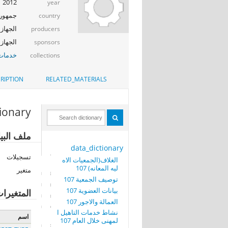
2012
year
جمهوري
country
الجهاز 
producers
الجهاز ا
sponsors
خدمات 
collections
RIPTION
RELATED_MATERIALS
tionary
ملف البيا
data_dictionary
تسجيلات
الغلاف(الجمعيات الاه
ليه المعانه) 107
متغير
توصيف الجمعية 107
بيانات العضوية 107
المتغيرا
العمالة والاجور 107
نشاط خدمات التاهيل ا
اسم
لمهنى خلال العام 107