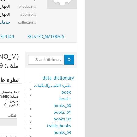
الجهاز 
producers
الجهاز المر
sponsors
خدمات 
collections
RIPTION
RELATED_MATERIALS
(NO_M)
ملف: caver59
data_dictionary
نظرة عا
نشرة الكتب والمكتبات
book
نوع: منفصل
صيغة: numeric
book1
عرض: 1
books_00
عشري: 0
books_01
الفئات
books_02
trable_books
books_03
تحذير : هذه 