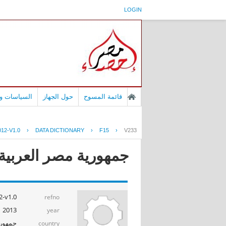
LOGIN
قائمة المسوح
حول الجهاز
السياسات وا
12-V1.0
›
DATA DICTIONARY
›
F15
›
V233
جمهورية مصر العربية - 
-v1.0
refno
2013
year
جمهوري
country