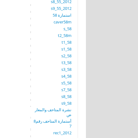
s8_55_2012
s9_55_2012
استمارة 58
caver58m
s_58
t2_58m
t1_58
s1_58
s2_58
t3_58
s3_58
s4_58
s5_58
s7_58
s8_58
s9_58
نشرة المتاحف والمعار
ض
أستمارة المتاحف رقم8
7
rec1_2012