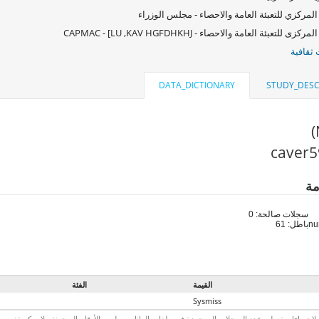
المركزي للتعبئة العامة والاحصاء - مجلس الوزراء
كزى للتعبئة العامة والاحصاء - CAPMAC - [LU ,KAV HGFDHKHJ
ثقافية
DATA_DICTIONARY
STUDY_DESC
مة
سجلات صالحة: 0
باطل: 61
القيمة
الفئة
Sysmiss
لاحصاءات تعطي عدد السجلات الموجودة في ملفات البيانات ، وليس الأرقام الموزونة . لا يمكن تفسير الأ