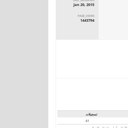
Jan 20, 2015
PAGE_VIEWS
1443794
تسجيلات
61
رقام بأنها ممثلة للسكان المعنيين