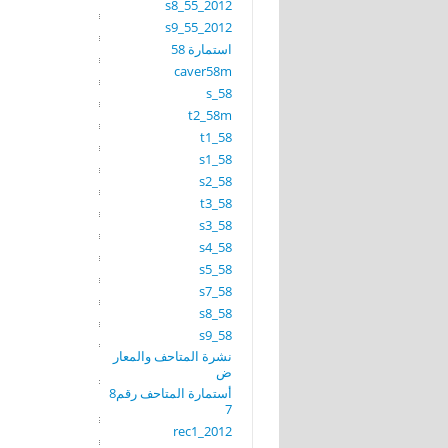
s8_55_2012
s9_55_2012
استمارة 58
caver58m
s_58
t2_58m
t1_58
s1_58
s2_58
t3_58
s3_58
s4_58
s5_58
s7_58
s8_58
s9_58
نشرة المتاحف والمعار
ض
أستمارة المتاحف رقم8
7
rec1_2012