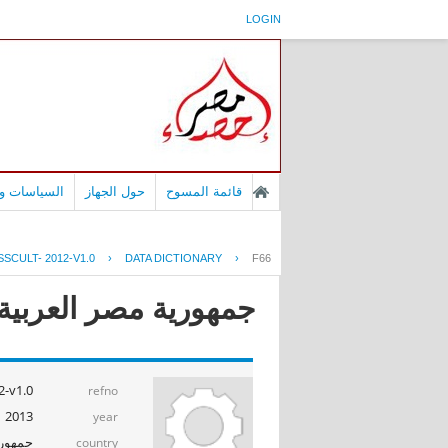
LOGIN
قائمة المسوح
حول الجهاز
السياسات وا
SCULT- 2012-V1.0
›
DATA DICTIONARY
›
F66
جمهورية مصر العربية - 
-v1.0
refno
2013
year
جمهوري
country