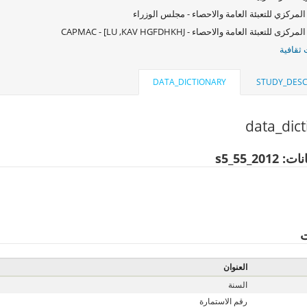
المركزي للتعبئة العامة والاحصاء - مجلس الوزراء
كزى للتعبئة العامة والاحصاء - CAPMAC - [LU ,KAV HGFDHKHJ
ثقافية
DATA_DICTIONARY
STUDY_DESC
data_dic
s5_55_201
ت
العنوان
السنة
رقم الاستمارة