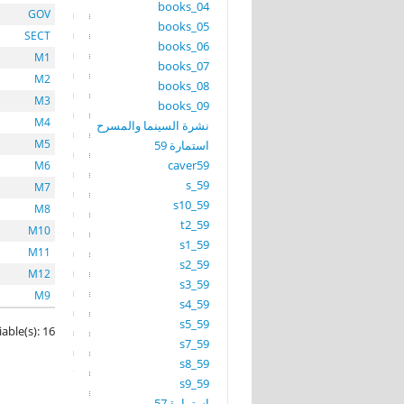
books_04
GOV
books_05
SECT
books_06
M1
books_07
M2
books_08
M3
books_09
M4
نشرة السينما والمسرح
M5
استمارة 59
caver59
M6
s_59
M7
s10_59
M8
t2_59
M10
s1_59
M11
s2_59
M12
s3_59
M9
s4_59
s5_59
iable(s): 16
s7_59
s8_59
s9_59
استمارة 57