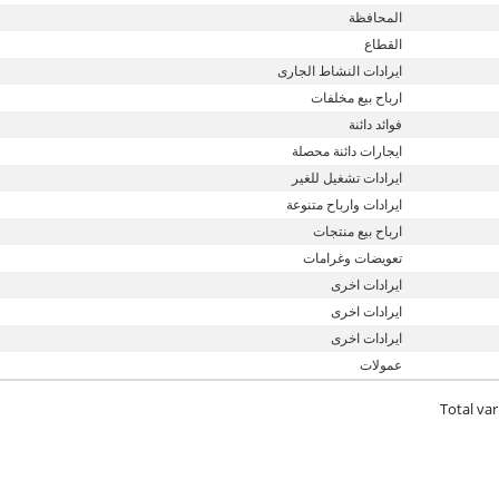
المحافظة
القطاع
ايرادات النشاط الجارى
ارباح بيع مخلفات
فوائد دائنة
ايجارات دائنة محصلة
ايرادات تشغيل للغير
ايرادات وارباح متنوعة
ارباح بيع منتجات
تعويضات وغرامات
ايرادات اخرى
ايرادات اخرى
ايرادات اخرى
عمولات
Total var