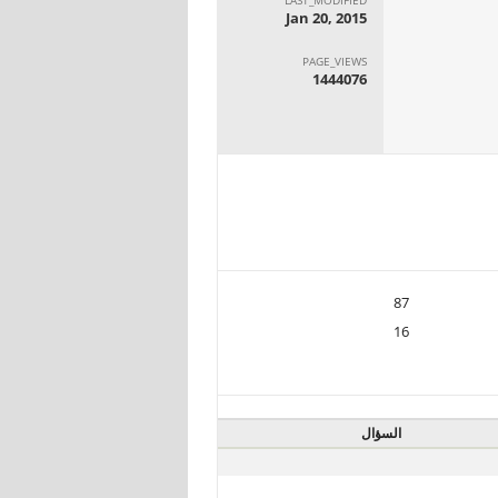
Jan 20, 2015
PAGE_VIEWS
1444076
87
16
السؤال