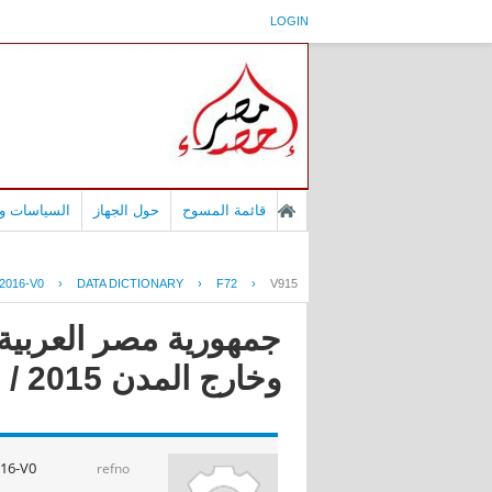
LOGIN
قائمة المسوح
حول الجهاز
السياسات وا
2016-V0
›
DATA DICTIONARY
›
F72
›
V915
جمهورية مصر العربية 
وخارج المدن 2015 / 2016
16-V0
refno