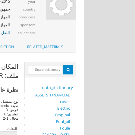
2015 - 2016
year
جمهوري
country
الجهاز 
producers
الجهاز المر
sponsors
النقل-ا
collections
RIPTION
RELATED_MATERIALS
المكان (PLACE
ملف: PROJECT_UNDER
data_dictionary
نظرة عا
ASSETS_FINANCIAL
cover
نوع: منفصل
صيغة: numeric
Electric
عرض: 3
Emp_sal
عشري: 0
مجال: 1-2
Foul_oil
Foule
الفئات
GENERAL_DATA