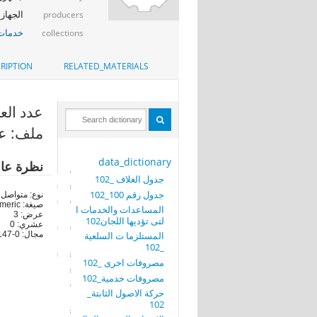
الجهاز 
producers
خدمات 
collections
RIPTION
RELATED_MATERIALS
عدد العا
ملف: عدد
data_dictionary
نظرة عا
جدول الغلاف _102
جدول رقم 100_102
نوع: متواصل
صيغة: numeric
المساعدات والخدمات ا
عرض: 3
لتى تؤديها اللجان102
عشري: 0
المستلزما ت السلعية
مجال: 0-147
_102
مصروفات اخرى _102
مصروفات خدمية_102
حركة الاصول الثابتة_
102