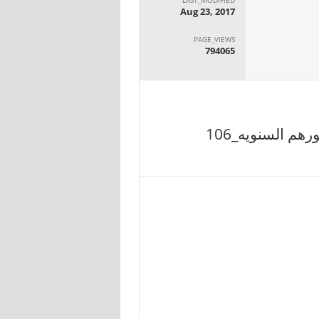
Aug 23, 2017
PAGE_VIEWS
794065
هم السنويه_106