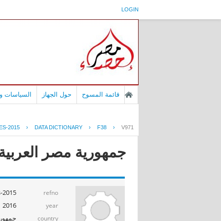
LOGIN
قائمة المسوح
حول الجهاز
السياسات وا
ES-2015
›
DATA DICTIONARY
›
F38
›
V971
جمهورية مصر العربية -
s-2015
refno
2016
year
جمهوري
country