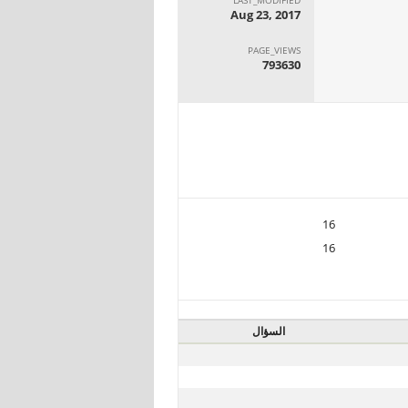
Aug 23, 2017
PAGE_VIEWS
793630
16
16
السؤال