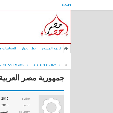
LOGIN
قائمة المسوح
حول الجهاز
السياسات وا
L-SERVICES-2015
›
DATA DICTIONARY
›
F63
جمهورية مصر العربية -
s-2015
refno
2016
year
جمهوري
country