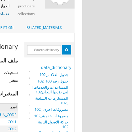
الجهاز 
producers
خدمات 
collections
RIPTION
RELATED_MATERIALS
tionary
ملف البيانات: 100 _ الأصول
data_dictionary
تسجيلات
جدول الغلاف _102
متغير
جدول رقم 100_102
المساعدات والخدمات ا
لتى تؤديها اللجان102
المتغيرا
المستلزما ت السلعية
_102
اسم
مصروفات اخرى _102
UN_CODE
مصروفات خدمية_102
حركة الاصول الثابتة_
COL1
102
COL2