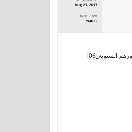
Aug 23, 2017
PAGE_VIEWS
794033
هم السنويه_106