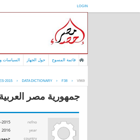
LOGIN
قائمة المسوح
حول الجهاز
السياسات وا
ES-2015
›
DATA DICTIONARY
›
F38
›
V969
جمهورية مصر العربية -
s-2015
refno
2016
year
جمهوري
country