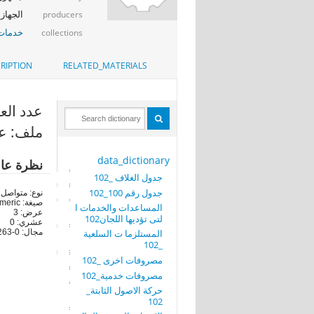
الجهاز 
producers
خدمات 
collections
RIPTION
RELATED_MATERIALS
عدد العا
ملف: عدد
data_dictionary
نظرة عا
جدول الغلاف _102
جدول رقم 100_102
نوع: متواصل
صيغة: numeric
المساعدات والخدمات ا
عرض: 3
لتى تؤديها اللجان102
عشري: 0
المستلزما ت السلعية
مجال: 0-263
_102
مصروفات اخرى _102
مصروفات خدمية_102
حركة الاصول الثابتة_
102