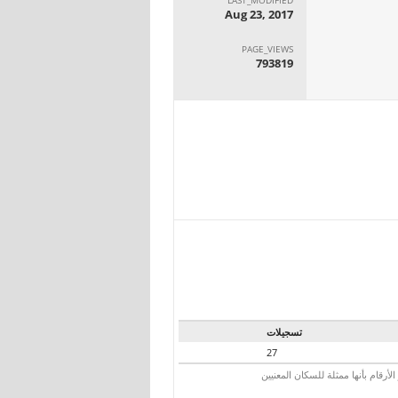
Aug 23, 2017
PAGE_VIEWS
793819
تسجيلات
27
رقام بأنها ممثلة للسكان المعنيين