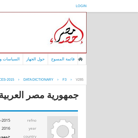
LOGIN
قائمة المسوح
حول الجهاز
السياسات وا
CES-2015
›
DATA DICTIONARY
›
F3
›
V285
جمهورية مصر العربية -
s-2015
refno
2016
year
جمهوري
country