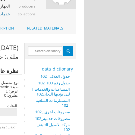
الجهاز 
producers
خدمات 
collections
RIPTION
RELATED_MATERIALS
(SYSTEM_DATE)
ملف: جدو
data_dictionary
نظرة عا
جدول الغلاف _102
جدول رقم 100_102
نوع: منفصل
صيغة: numeric
المساعدات والخدمات ا
عرض: 1
لتى تؤديها اللجان102
عشري: 0
المستلزما ت السلعية
_102
الفئات
مصروفات اخرى _102
مصروفات خدمية_102
حركة الاصول الثابتة_
تحذير : هذه 
102