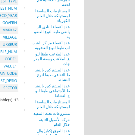
EST_TYPE
لحقة
EST_NUM
المستلزمات السلعية ا
لمستهلكة خلال العام
ECO_YEAR
الكهرباء
GOVERN
عدد أعضاء النادى الر
MARKAZ
ياضى طبقا لنوع العضو
ية
VILLAGE
عدد أعضاء مراكز الشب
URBRUR
اب طبقا لنوع العضوية
ABLE_NUM
عدد الملاعب طبقا لنو
ع الملاعب وسعة المدر
CODE1
جات
VALUE1
عدد المشتركين بالنشا
AIN_CODE
ط الثقافى طبقا لنوع
النشاط
EST_DESIG
عدد المشتركين بالنشا
SECTOR
ط الأجتماعى طبقا لنو
ع النشاط
iable(s): 13
المستلزمات السلعية ا
لمستهلكة خلال العام
مشروعات تحت التنفيذ
حركة الأصول الثابتة
خلال العام
عدد الفرق (كبار) وال