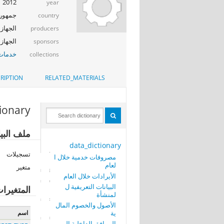
2012
year
جمهوري
country
الجهاز 
producers
الجهاز ا
sponsors
خدمات 
collections
RIPTION
RELATED_MATERIALS
tionary
ملف البيا
data_dictionary
تسجيلات
مصروفات خدمية خلال ا
لعام
متغير
الأيرادات خلال العام
البيانات التعريفية ل
المتغيرا
لمنشأة
الأصول والخصوم المال
ية
اسم
المرافق الداخلية الم