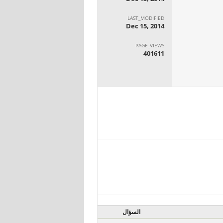
LAST_MODIFIED
Dec 15, 2014
PAGE_VIEWS
401611
السؤال