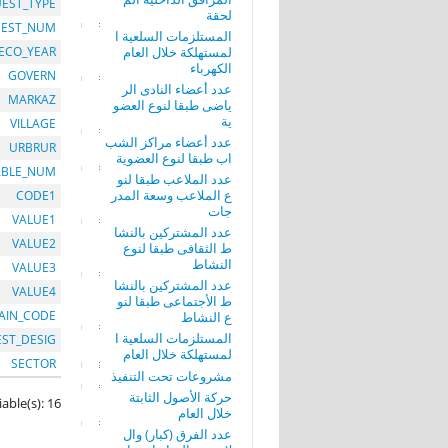
EST_TYPE
لحقة
EST_NUM
المستلزمات السلعية ا
لمستهلكة خلال العام
ECO_YEAR
الكهرباء
GOVERN
عدد أعضاء النادى الر
MARKAZ
ياضى طبقا لنوع العضو
ية
VILLAGE
عدد أعضاء مراكز الشب
URBRUR
اب طبقا لنوع العضوية
ABLE_NUM
عدد الملاعب طبقا لنو
ع الملاعب وسعة المدر
CODE1
جات
VALUE1
عدد المشتركين بالنشا
VALUE2
ط الثقافى طبقا لنوع
النشاط
VALUE3
عدد المشتركين بالنشا
VALUE4
ط الأجتماعى طبقا لنو
AIN_CODE
ع النشاط
المستلزمات السلعية ا
EST_DESIG
لمستهلكة خلال العام
SECTOR
مشروعات تحت التنفيذ
حركة الأصول الثابتة
iable(s): 16
خلال العام
عدد الفرق (كبار) وال