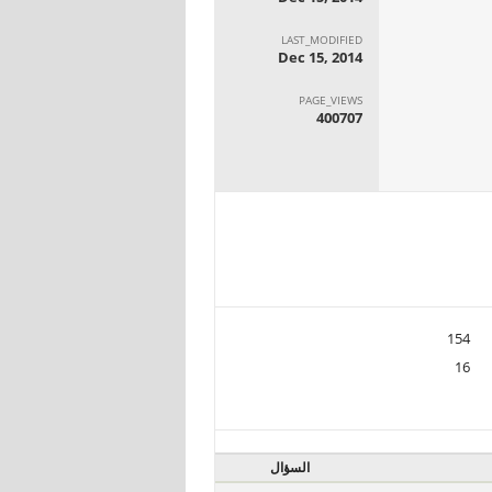
LAST_MODIFIED
Dec 15, 2014
PAGE_VIEWS
400707
154
16
السؤال