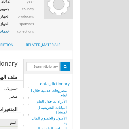
2012
year
جمهوري
country
الجهاز 
producers
الجهاز ا
sponsors
خدمات 
collections
RIPTION
RELATED_MATERIALS
tionary
ملف البي
data_dictionary
تسجيلات
مصروفات خدمية خلال ا
لعام
متغير
الأيرادات خلال العام
البيانات التعريفية ل
المتغيرا
لمنشأة
الأصول والخصوم المال
ية
اسم
المرافق الداخلية الم