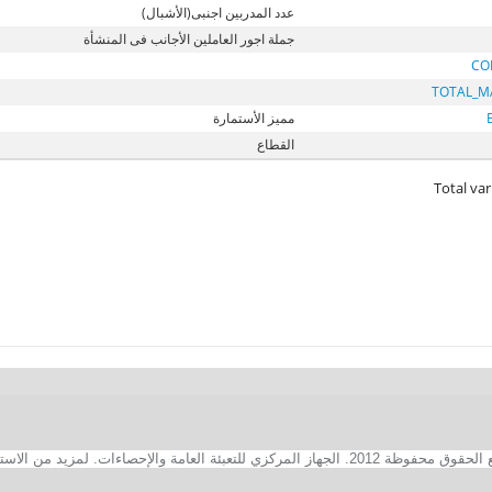
عدد المدربين اجنبى(الأشبال)
جملة اجور العاملين الأجانب فى المنشأة
CO
TOTAL_M
مميز الأستمارة
القطاع
Total var
2. الجهاز المركزي للتعبئة العامة والإحصاءات. لمزيد من الاستفسارات الفنية بخصوص الصفحة الالكترونية