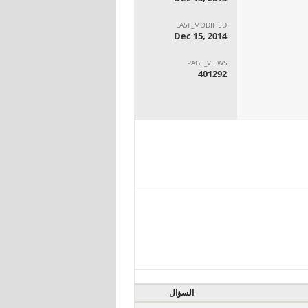
LAST_MODIFIED
Dec 15, 2014
PAGE_VIEWS
401292
السؤال