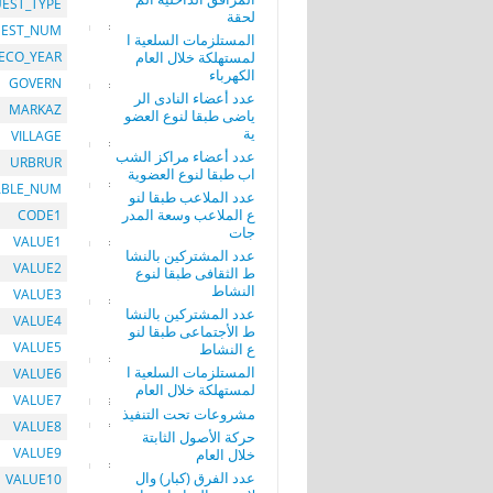
EST_TYPE
لحقة
EST_NUM
المستلزمات السلعية ا
لمستهلكة خلال العام
ECO_YEAR
الكهرباء
GOVERN
عدد أعضاء النادى الر
MARKAZ
ياضى طبقا لنوع العضو
ية
VILLAGE
عدد أعضاء مراكز الشب
URBRUR
اب طبقا لنوع العضوية
ABLE_NUM
عدد الملاعب طبقا لنو
ع الملاعب وسعة المدر
CODE1
جات
VALUE1
عدد المشتركين بالنشا
VALUE2
ط الثقافى طبقا لنوع
النشاط
VALUE3
عدد المشتركين بالنشا
VALUE4
ط الأجتماعى طبقا لنو
VALUE5
ع النشاط
المستلزمات السلعية ا
VALUE6
لمستهلكة خلال العام
VALUE7
مشروعات تحت التنفيذ
VALUE8
حركة الأصول الثابتة
VALUE9
خلال العام
عدد الفرق (كبار) وال
VALUE10