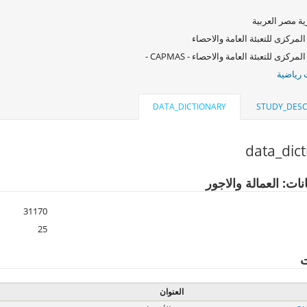
ة مصر العربية
المركزى للتعبئة العامة والاحصاء
لمركزى للتعبئة العامة والاحصاء - CAPMAS -
رياضية
DATA_DICTIONARY
STUDY_DESC
data_dic
نات: العمالة والاجور
31170
25
ت
العنوان