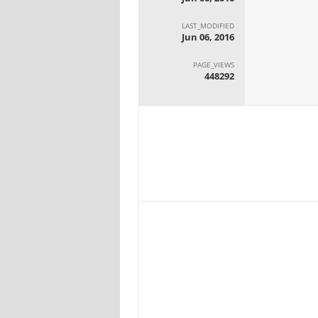
LAST_MODIFIED
Jun 06, 2016
PAGE_VIEWS
448292