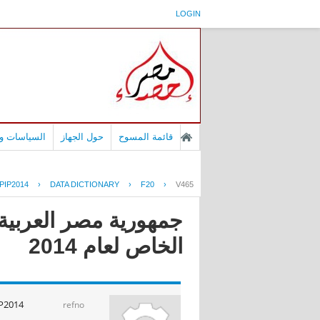
LOGIN
قائمة المسوح
حول الجهاز
السياسات وا
PIP2014
›
DATA DICTIONARY
›
F20
›
V465
جمهورية مصر العربية 
الخاص لعام 2014
P2014
refno