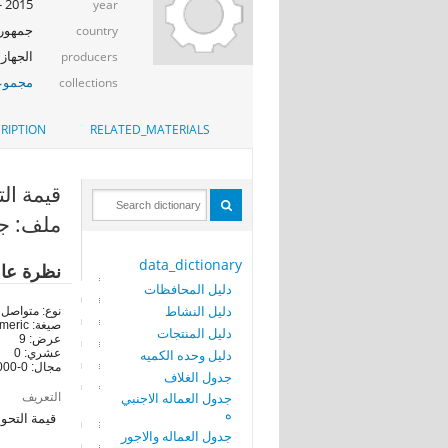
2015 - 2016
year
جمهوري
country
الجهاز 
producers
مجموعة
collections
RIPTION
RELATED_MATERIALS
قيمة التحو
ملف: جد
data_dictionary
نظرة عا
دليل المحافظات
دليل النشاط
نوع: متواصل
صيغة: numeric
دليل المنتجات
عرض: 9
دليل وحده الكميه
عشري: 0
مجال: 0-824333000
جدول الغلاف
التعريف
جدول العماله الاجنبي
ه
قيمة التحوي
جدول العماله والاجور