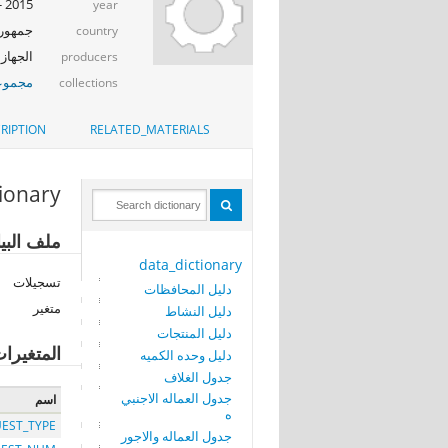
2015 - 2016
year
جمهوري
country
الجهاز 
producers
مجموعة
collections
RIPTION
RELATED_MATERIALS
tionary
ملف البيا
data_dictionary
تسجيلات
دليل المحافظات
متغير
دليل النشاط
دليل المنتجات
المتغيرا
دليل وحده الكميه
جدول الغلاف
جدول العماله الاجنبي
اسم
ه
EST_TYPE
جدول العماله والاجور