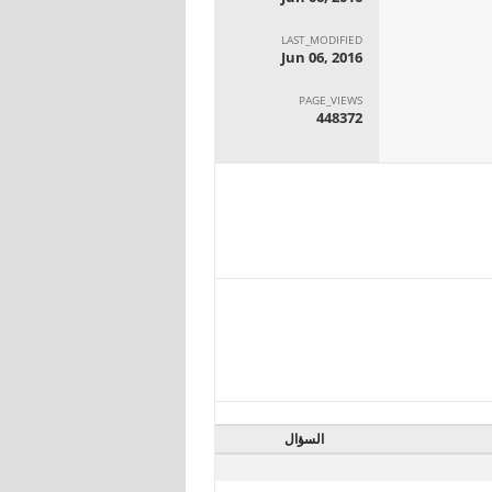
LAST_MODIFIED
Jun 06, 2016
PAGE_VIEWS
448372
السؤال