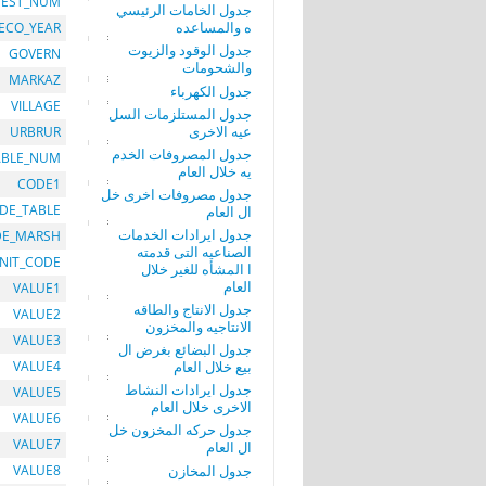
EST_NUM
جدول الخامات الرئيسي
ه والمساعده
ECO_YEAR
جدول الوقود والزيوت
GOVERN
والشحومات
MARKAZ
جدول الكهرباء
VILLAGE
جدول المستلزمات السل
عيه الاخرى
URBRUR
جدول المصروفات الخدم
ABLE_NUM
يه خلال العام
CODE1
جدول مصروفات اخرى خل
DE_TABLE
ال العام
جدول ايرادات الخدمات
DE_MARSH
الصناعيه التى قدمته
NIT_CODE
ا المشأه للغير خلال
العام
VALUE1
جدول الانتاج والطاقه
VALUE2
الانتاجيه والمخزون
VALUE3
جدول البضائع بغرض ال
بيع خلال العام
VALUE4
جدول ايرادات النشاط
VALUE5
الاخرى خلال العام
VALUE6
جدول حركه المخزون خل
VALUE7
ال العام
جدول المخازن
VALUE8