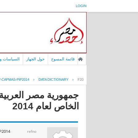
LOGIN
قائمة المسوح
حول الجهاز
السياسات وا
-CAPMAS-PIP2014
›
DATA DICTIONARY
›
F20
جمهورية مصر العربية 
الخاص لعام 2014
P2014
refno