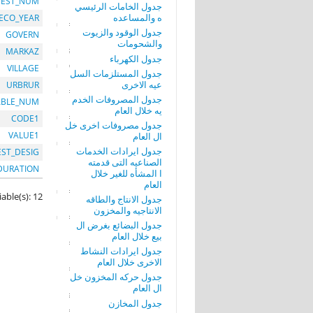
EST_NUM
جدول الخامات الرئيسي
ه والمساعده
ECO_YEAR
جدول الوقود والزيوت
GOVERN
والشحومات
MARKAZ
جدول الكهرباء
VILLAGE
جدول المستلزمات السل
عيه الاخرى
URBRUR
جدول المصروفات الخدم
ABLE_NUM
يه خلال العام
CODE1
جدول مصروفات اخرى خل
VALUE1
ال العام
جدول ايرادات الخدمات
EST_DESIG
الصناعيه التى قدمته
DURATION
ا المشأه للغير خلال
العام
iable(s): 12
جدول الانتاج والطاقه
الانتاجيه والمخزون
جدول البضائع بغرض ال
بيع خلال العام
جدول ايرادات النشاط
الاخرى خلال العام
جدول حركه المخزون خل
ال العام
جدول المخازن