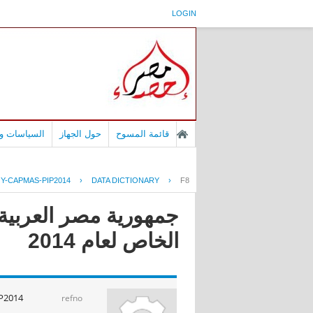
LOGIN
قائمة المسوح
حول الجهاز
السياسات وا
Y-CAPMAS-PIP2014
›
DATA DICTIONARY
›
F8
جمهورية مصر العربية 
الخاص لعام 2014
P2014
refno