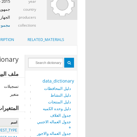
2015 - 2016
year
جمهوري
country
الجهاز 
producers
مجموعة
collections
RIPTION
RELATED_MATERIALS
tionary
ملف البيا
data_dictionary
تسجيلات
دليل المحافظات
متغير
دليل النشاط
دليل المنتجات
المتغيرا
دليل وحده الكميه
جدول الغلاف
جدول العماله الاجنبي
اسم
ه
EST_TYPE
جدول العماله والاجور