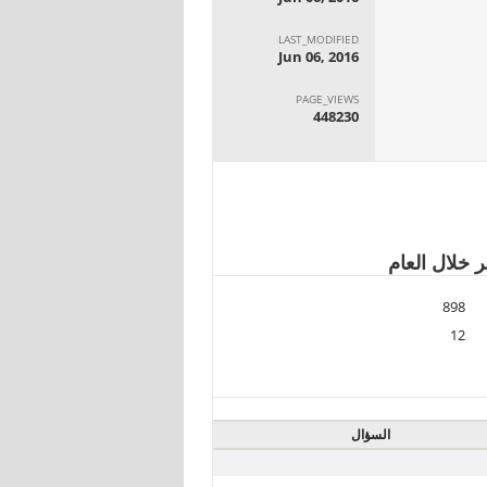
LAST_MODIFIED
Jun 06, 2016
PAGE_VIEWS
448230
 خلال العام
898
12
السؤال