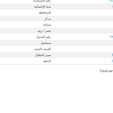
QU
رقم الإستمارة
سنة الإحصائية
المحافظة
مركز
شياخة
حضر / ريف
T
رقم الجدول
مسلسل
القيمة بالجنيه
مميز القطاع
الدفعة
Total var