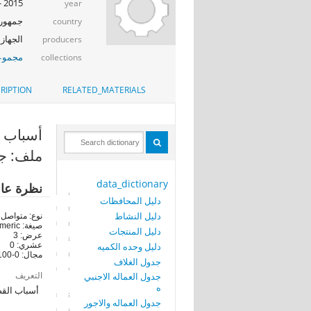
2015 - 2016
year
جمهوري
country
الجهاز 
producers
مجموعة
collections
RIPTION
RELATED_MATERIALS
أسباب الق
ملف: جد
data_dictionary
نظرة عا
دليل المحافظات
دليل النشاط
نوع: متواصل
صيغة: numeric
دليل المنتجات
عرض: 3
دليل وحده الكميه
عشري: 0
مجال: 0-100
جدول الغلاف
التعريف
جدول العماله الاجنبي
ه
أسباب الق
جدول العماله والاجور