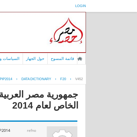
LOGIN
قائمة المسوح
حول الجهاز
السياسات وا
PIP2014
›
DATA DICTIONARY
›
F20
›
V452
جمهورية مصر العربية 
الخاص لعام 2014
P2014
refno