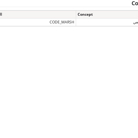
Co
Concept
ال
عي
CODE_MARSH