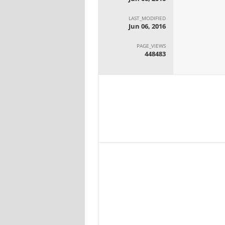
LAST_MODIFIED
Jun 06, 2016
PAGE_VIEWS
448483