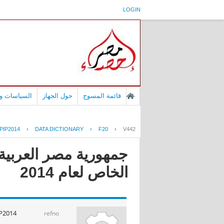
LOGIN
قائمة المسوح
حول الجهاز
السياسات وا
PIP2014
›
DATA DICTIONARY
›
F20
›
V442
جمهورية مصر العربية 
الخاص لعام 2014
P2014
refno