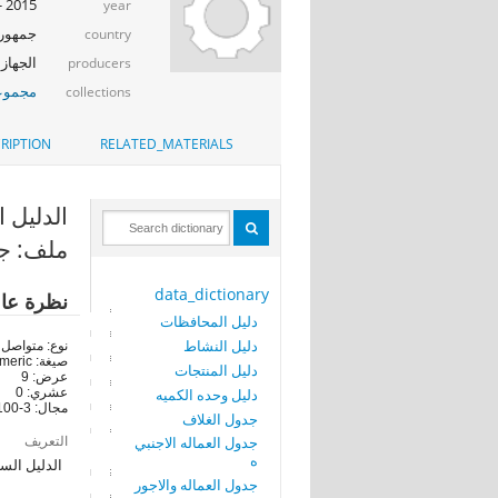
2015 - 2016
year
جمهوري
country
الجهاز 
producers
مجموعة
collections
RIPTION
RELATED_MATERIALS
الدليل السلعي
ملف: جد
data_dictionary
نظرة عا
دليل المحافظات
دليل النشاط
نوع: متواصل
صيغة: numeric
دليل المنتجات
عرض: 9
دليل وحده الكميه
عشري: 0
مجال: 3-499210100
جدول الغلاف
التعريف
جدول العماله الاجنبي
ه
الدليل الس
جدول العماله والاجور