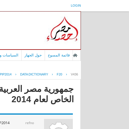
LOGIN
قائمة المسوح
حول الجهاز
السياسات وا
PIP2014
›
DATA DICTIONARY
›
F20
›
V436
جمهورية مصر العربية 
الخاص لعام 2014
P2014
refno