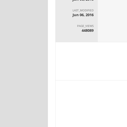
LAST_MODIFIED
Jun 06, 2016
PAGE_VIEWS
448089