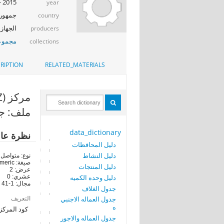
2015 - 2016
year
جمهوري
country
الجهاز 
producers
مجموعة
collections
RIPTION
RELATED_MATERIALS
مركز (MARKAZ)
ملف: جد
data_dictionary
نظرة عا
دليل المحافظات
دليل النشاط
نوع: متواصل
صيغة: numeric
دليل المنتجات
عرض: 2
دليل وحده الكميه
عشري: 0
مجال: 1-41
جدول الغلاف
التعريف
جدول العماله الاجنبي
ه
كود المركز
جدول العماله والاجور