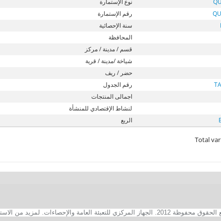
QU
نوع الإستمارة
QU
رقم الإستمارة
سنة الإحصائية
المحافظة
قسم / مدينة / مركز
شياخة /مدينة / قرية
حضر / ريف
T
رقم الجدول
اجمالى المنتجات
لنشاط الإقتصادي للمنشأة
الربع
Total var
2. الجهاز المركزي للتعبئة العامة والإحصاءات. لمزيد من الاستفسارات الفنية بخصوص الصفحة الالكترونية