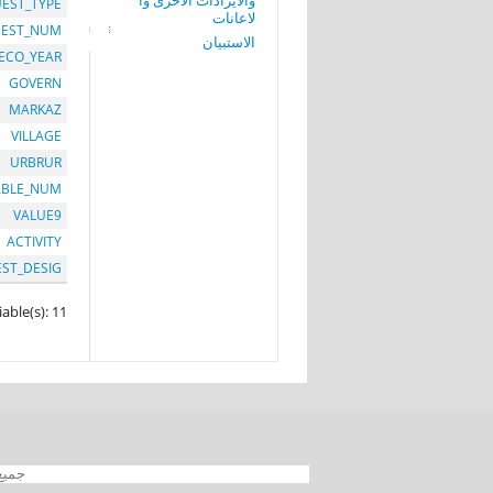
والايرادات الاخرى وا
EST_TYPE
لاعانات
EST_NUM
الاستبيان
ECO_YEAR
GOVERN
MARKAZ
VILLAGE
URBRUR
ABLE_NUM
VALUE9
ACTIVITY
EST_DESIG
iable(s): 11
جميع الحقوق محفوظة 012