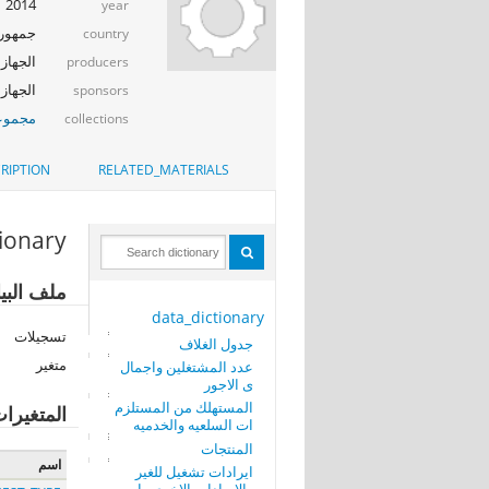
2014
year
جمهوري
country
الجهاز 
producers
الجهاز ا
sponsors
مجموعة
collections
RIPTION
RELATED_MATERIALS
tionary
ملف البيا
data_dictionary
تسجيلات
جدول الغلاف
متغير
عدد المشتغلين واجمال
ى الاجور
المستهلك من المستلزم
المتغيرا
ات السلعيه والخدميه
المنتجات
اسم
ايرادات تشغيل للغير