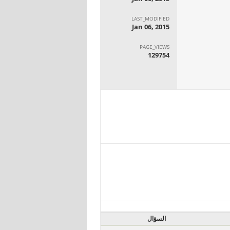
LAST_MODIFIED
Jan 06, 2015
PAGE_VIEWS
129754
السؤال