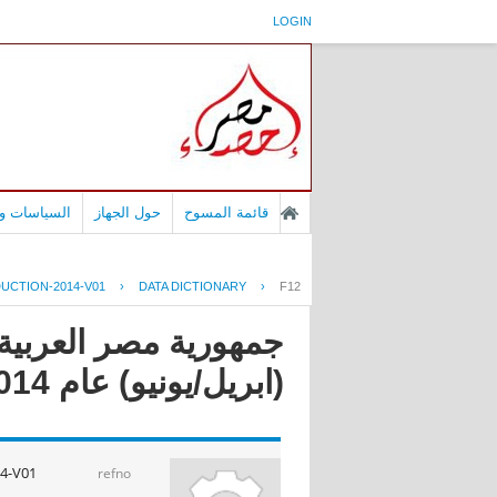
LOGIN
قائمة المسوح
حول الجهاز
السياسات وا
UCTION-2014-V01
›
DATA DICTIONARY
›
F12
جمهورية مصر العربية -
(ابريل/يونيو) عام 2014
14-V01
refno