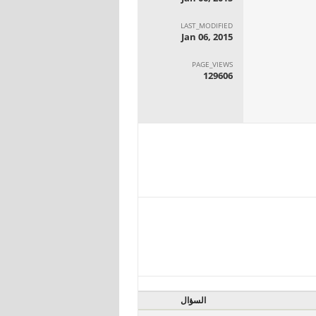
LAST_MODIFIED
Jan 06, 2015
PAGE_VIEWS
129606
السؤال