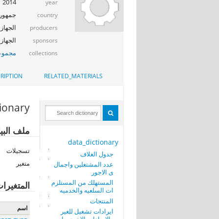
2014
year
جمهوري
country
الجهاز 
producers
الجهاز ا
sponsors
مجموعة
collections
RIPTION
RELATED_MATERIALS
tionary
ملف البي
data_dictionary
تسجيلات
جدول الغلاف
متغير
عدد المشتغلين واجمال
ى الاجور
المستهلك من المستلزم
المتغيرا
ات السلعيه والخدميه
المنتجات
اسم
ايرادات تشغيل للغير