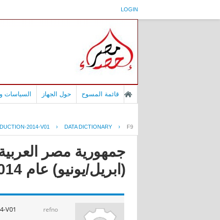
LOGIN
قائمة المسوح
حول الجهاز
السياسات وا
DUCTION-2014-V01
›
DATA DICTIONARY
›
F9
جمهورية مصر العربية -
(ابريل/يونيو) عام 2014
14-V01
refno