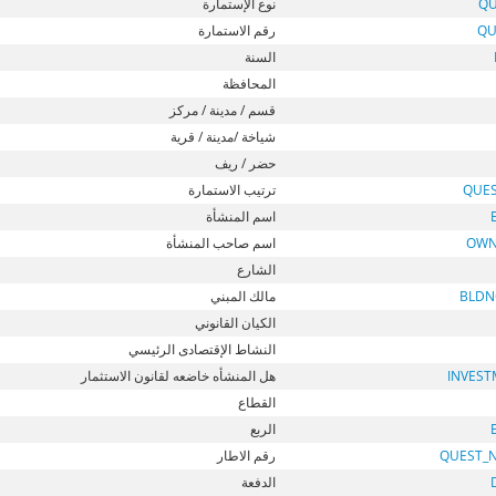
QU
نوع الإستمارة
QU
رقم الاستمارة
السنة
المحافظة
قسم / مدينة / مركز
شياخة /مدينة / قرية
حضر / ريف
QUE
ترتيب الاستمارة
اسم المنشأة
OWN
اسم صاحب المنشأة
الشارع
BLDN
مالك المبني
الكيان القانوني
النشاط الإقتصادى الرئيسي
INVEST
هل المنشأه خاضعه لقانون الاستثمار
القطاع
الربع
QUEST_
رقم الاطار
الدفعة