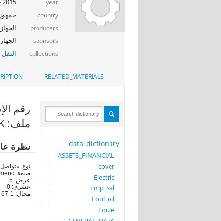
2015 - 2016
year
جمهوري
country
الجهاز 
producers
النشر والتو
sponsors
النقل-ا
collections
RIPTION
RELATED_MATERIALS
 (QUEST_NUM)
ملف: LINE_WORK
data_dictionary
نظرة عا
ASSETS_FINANCIAL
cover
نوع: متواصل
صيغة: numeric
Electric
عرض: 5
عشري: 0
Emp_sal
مجال: 1-67
Foul_oil
Foule
GENERAL_DATA