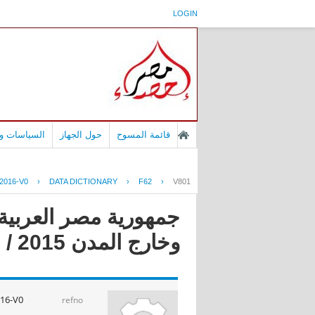
LOGIN
قائمة المسوح
حول الجهاز
السياسات وا
2016-V0
›
DATA DICTIONARY
›
F62
›
V801
جمهورية مصر العربية 
وخارج المدن 2015 / 2016
16-V0
refno