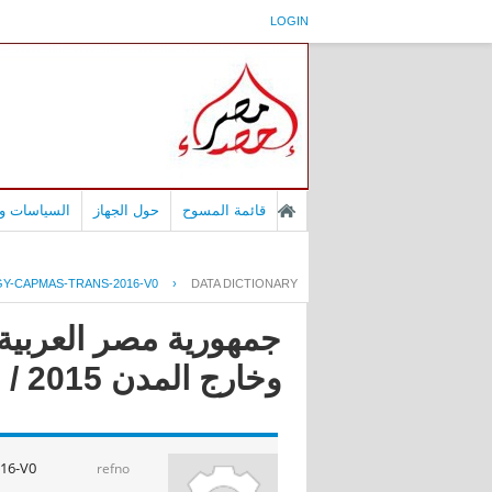
LOGIN
قائمة المسوح
حول الجهاز
السياسات وا
GY-CAPMAS-TRANS-2016-V0
›
DATA DICTIONARY
جمهورية مصر العربية 
وخارج المدن 2015 / 2016
16-V0
refno