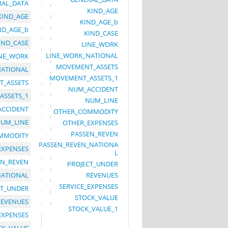
RAL_DATA
KIND_AGE
KIND_AGE
KIND_AGE_b
ND_AGE_b
KIND_CASE
IND_CASE
LINE_WORK
LINE_WORK_NATIONAL
INE_WORK
MOVEMENT_ASSETS
NATIONAL
MOVEMENT_ASSETS_1
_ASSETS
NUM_ACCIDENT
ASSETS_1
NUM_LINE
CCIDENT
OTHER_COMMODITY
UM_LINE
OTHER_EXPENSES
PASSEN_REVEN
MMODITY
PASSEN_REVEN_NATIONA
EXPENSES
L
EN_REVEN
PROJECT_UNDER
NATIONAL
REVENUES
SERVICE_EXPENSES
CT_UNDER
STOCK_VALUE
REVENUES
STOCK_VALUE_1
EXPENSES