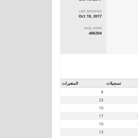
LAST_MODIFIED
Oct 19, 2017
PAGE_VIEWS
486204
تسجيلات
المتغيرات
8
23
10
17
10
13