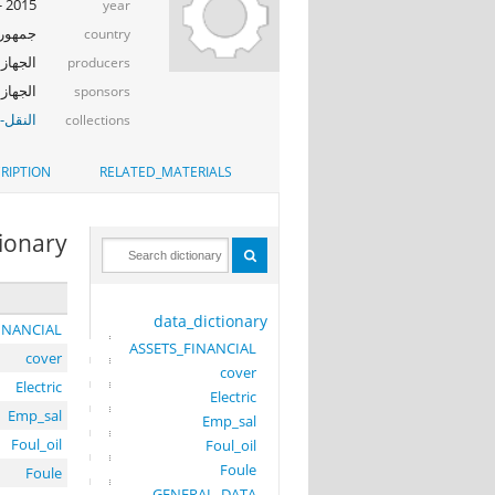
2015 - 2016
year
جمهوري
country
الجهاز 
producers
النشر والتو
sponsors
النقل-ا
collections
RIPTION
RELATED_MATERIALS
tionary
data_dictionary
INANCIAL
ASSETS_FINANCIAL
cover
cover
Electric
Electric
Emp_sal
Emp_sal
Foul_oil
Foul_oil
Foule
Foule
GENERAL_DATA