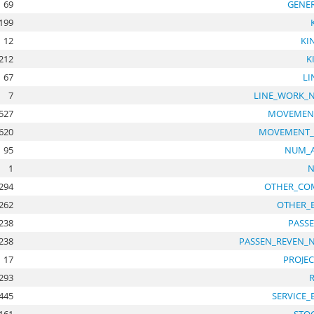
69
GENE
199
12
KI
212
K
67
L
7
LINE_WORK_
527
MOVEMENT
620
MOVEMENT_
95
NUM_A
1
N
294
OTHER_CO
262
OTHER_
238
PASS
238
PASSEN_REVEN_
17
PROJE
293
445
SERVICE_