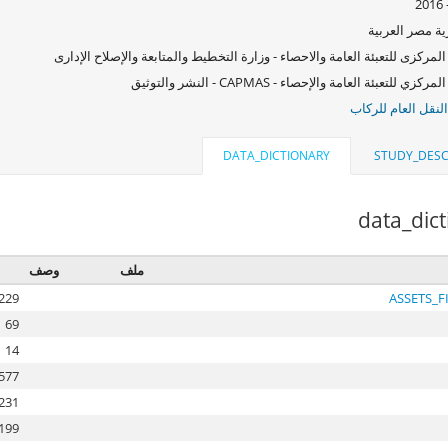
ة مصر العربية
المركزى للتعبئة العامة والاحصاء - وزارة التخطيط والمتابعة والإصلاح الإدارى
الجهاز المركزي للتعبئة العامة والإحصاء - CAPMAS - ثيق
لنقل العام للركاب
DATA_DICTIONARY
STUDY_DESC
data_dic
ملف
وصف
229
ASSETS_F
69
14
577
231
199