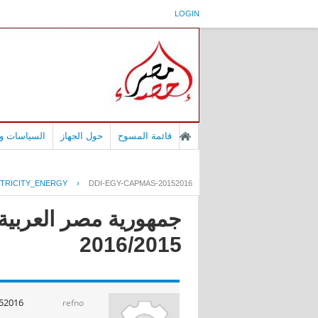
LOGIN
قائمة المسوح
حول الجهاز
السياسات وا
CTRICITY_ENERGY
›
DDI-EGY-CAPMAS-20152016
جمهورية مصر العربية -
2016/2015
52016
refno