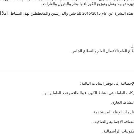
ة توليـد ونقل وتوزيع الكهرباء والبخار والبترول والغازات .
احثين والدارسين والمخططين لهذا النشاط , آملاً أن تحقق الأهداف المرجوة منها .
ل
ع العام/الأعمال العام والقطاع الخاص
حصائية إلى توفير البيانات التالية :