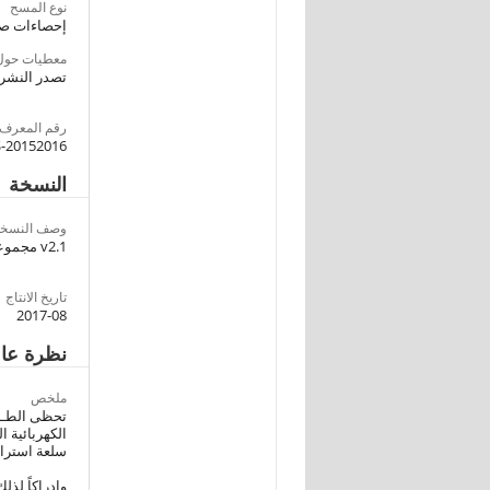
نوع المسح
إحصاءات صن
معطيات حول 
تصدر النشر
رقم المعرف
-20152016
النسخة
وصف النسخة
v2.1 مجموعة البيانات المحررة للتوزيع العام
تاريخ الانتاج
2017-08
نظرة عا
ملخص
تحظى الطـاق
الكهربائية 
سلعة استراتي
وإدراكاً لذل