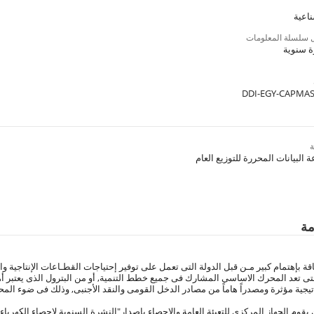
اعية
سلسلة المعلومات
ة سنوية
DDI-EGY-CAPMAS
مة
ة بإهتمام كبير مـن قبل الدولة التى تعمل على توفير إحتياجات القطـاعات الإنتاجية 
التى تعد المحرك الاساسى المشارك فى جميع خطط التنمية, أو من البترول الذى يعتبر أه
جية مؤثرة ومصدراً هاماً من مصادر الدخل القومى والنقد الأجنبى, وذلك فى ضوء المحددا
ك يقوم الجهاز المركزى للتعبئة العامة والإحصاء بإصدار"النشرة السنوية لإحصاء الكهر