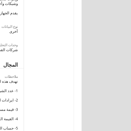
وشبكات وأجهز
يقدم الجهاز هذه النشرة عن عام 2016/2015 للب
نوع البيانات
آخرى
وحدات التحلي
شركات القطا
المجال
ملاحظات
تهدف هذه الإ
1- عدد الشركات العاملة فى نشاط الكهرباء والطاقه وعدد العاملين بها .
2- ايرادات النشاط الجارى
3- قيمة مستلزمات الإنتاج المستخدمة .
4- القيمة المضافة الإجمالية والصافية .
5- حساب التكوينات الرأسمالية .