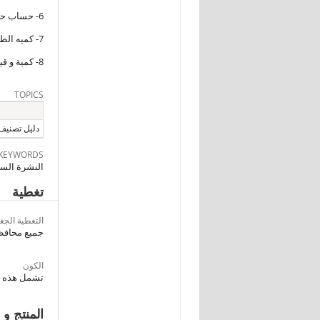
6- حساب حركة الأصول الثابتة .
7- كميه الطاقة الكهربائيه المولده و الموزعه
8- كمية و قيمة الغاز الطبيعى و الغاز السائل الموزع .
TOPICS
دليل تصنيف ا
KEYWORDS
النشرة السنو
تغطية
التغطية الجغر
جميع محافظا
الكون
تشمل هذه ال
المنتج و 