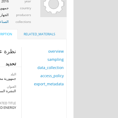
2016
year
جمهوري
country
الجهاز 
producers
الصناع
collections
RIPTION
RELATED_MATERIALS
نظرة عا
overview
sampling
تحديد
data_collection
البلد
access_policy
جمهورية مصر
export_metadata
العنوان
النشرة السنوية
ATED TITLE
ND ENERGY