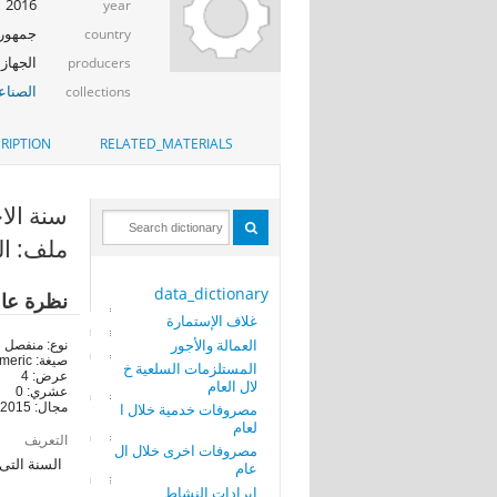
2016
year
جمهوري
country
الجهاز 
producers
الصناع
collections
RIPTION
RELATED_MATERIALS
سنة الاحصاء 
ملف: ال
data_dictionary
نظرة عا
غلاف الإستمارة
العمالة والأجور
نوع: منفصل
صيغة: numeric
المستلزمات السلعية خ
عرض: 4
لال العام
عشري: 0
مصروفات خدمية خلال ا
مجال: 2015-2015
لعام
التعريف
مصروفات اخرى خلال ال
السنة التى ترم
عام
ايرادات النشاط