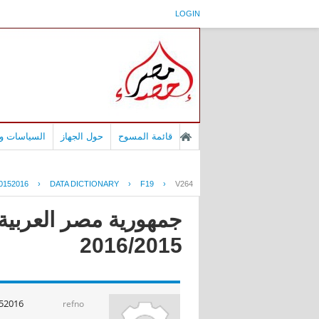
LOGIN
قائمة المسوح
حول الجهاز
السياسات وا
0152016
›
DATA DICTIONARY
›
F19
›
V264
جمهورية مصر العربية -
2016/2015
52016
refno